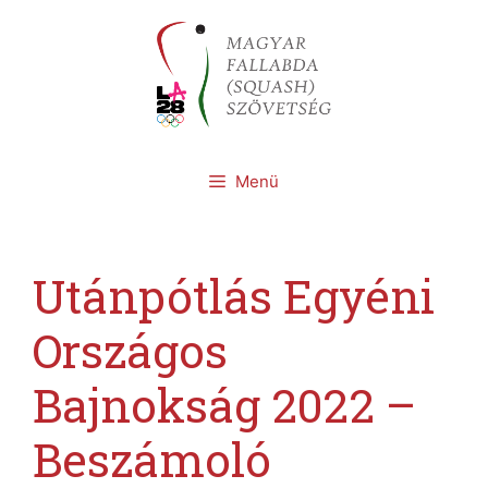
Kilépés
a
tartalomba
Menü
Utánpótlás Egyéni
Országos
Bajnokság 2022 –
Beszámoló