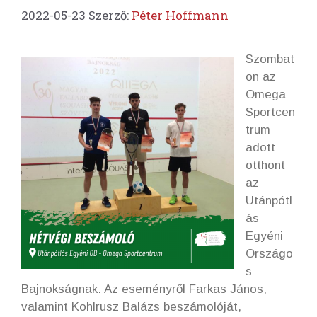
2022-05-23
Szerző:
Péter Hoffmann
Szombat
on az
Omega
Sportcen
trum
adott
otthont
az
Utánpótl
ás
Egyéni
Országo
s
Bajnokságnak. Az eseményről Farkas János,
valamint Kohlrusz Balázs beszámolóját,