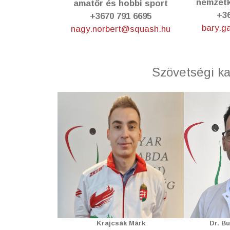
nemzetk
amatőr és hobbi sport
+36
+3670 791 6695
bary.g
nagy.norbert@squash.hu
Szövetségi kap
Krajcsák Márk
Dr. B