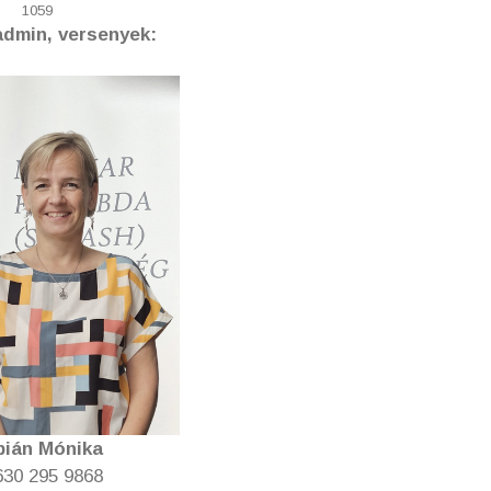
1059
admin, versenyek:
bián Mónika
30 295 9868