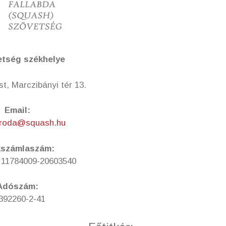
etség székhelye
t, Marczibányi tér 13.
Email:
iroda@squash.hu
számlaszám:
11784009-20603540
Adószám:
392260-2-41