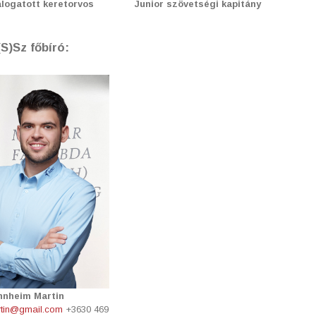
álogatott keretorvos
Junior szövetségi kapitány
S)Sz főbíró:
nheim Martin
tin@gmail.com
+3630 469