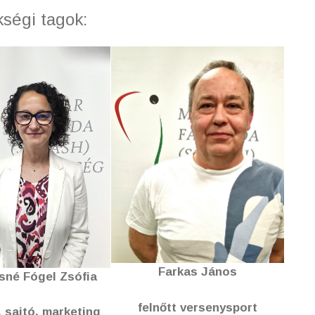
kségi tagok:
Farkas János
sné Fógel Zsófia
felnőtt versenysport
 sajtó, marketing