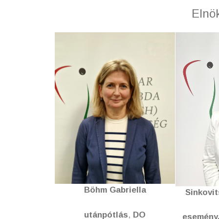
Elnö
Böhm Gabriella
Sinkovit
utánpótlás
,
DO
esemény,