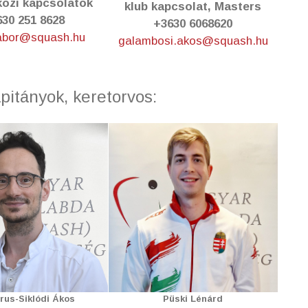
özi kapcsolatok
klub kapcsolat, Masters
30 251 8628
+3630 6068620
abor@squash.hu
galambosi.akos@squash.hu
itányok, keretorvos:
urus-Siklódi Ákos
Püski Lénárd