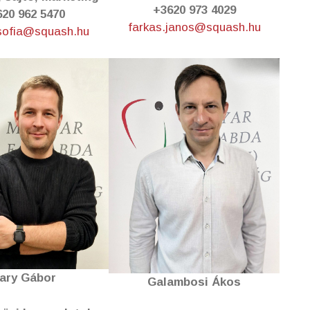
+3620 973 4029
20 962 5470
farkas.janos@squash.hu
sofia@squash.hu
ary Gábor
Galambosi Ákos