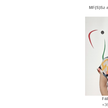
MF(S)Sz 
Fá
+36