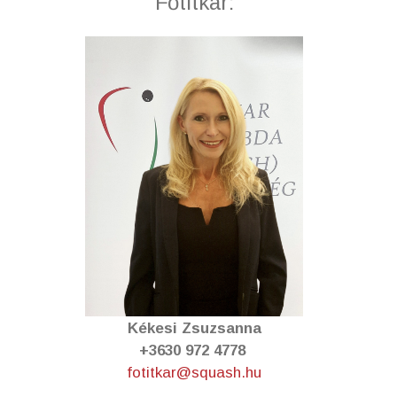
Főtitkár:
Kékesi Zsuzsanna
+3630 972 4778
fotitkar@squash.hu