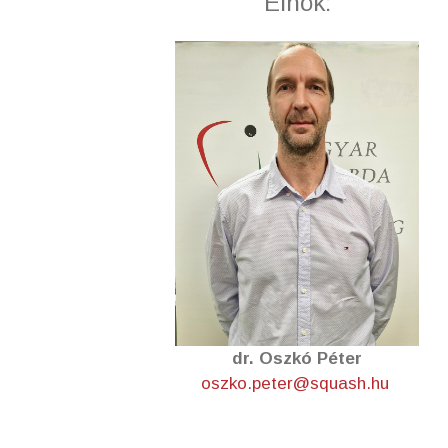
Elnök:
dr. Oszkó Péter
oszko.peter@squash.hu