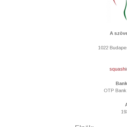
A szöv
1022 Budapes
squash
Bank
OTP Bank 
19