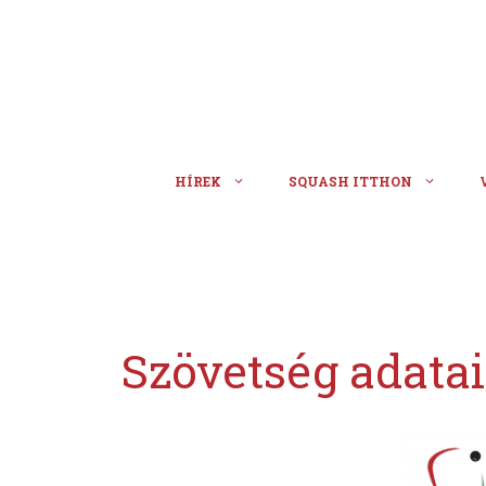
Kilépés
a
tartalomba
HÍREK
SQUASH ITTHON
Szövetség adatai