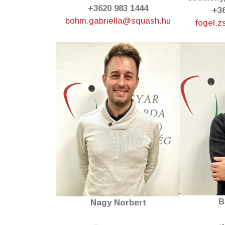
+3620 983 1444
+36
bohm.gabriella@squash.hu
fogel.z
B
Nagy Norbert