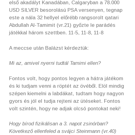
első akadályt Kanadában, Calgaryban a 78.000
USD SILVER besorolású PSA versenyen, tegnap
este a nála 32 hellyel előrébb rangsorolt qatari
Abdullah Al-Tamimit (vr.21) győzte le parádés
játékkal három szettben. 11-5, 11-8, 11-8
A meccse után Balázst kérdeztük:
Mi az, amivel nyerni tudtál Tamimi ellen?
Fontos volt, hogy pontos legyen a hátra játékom
és ki tudjam venni a röptét az övéből. Elöl mindig
szépen kiemelni a labdákat, tudtam hogy nagyon
gyors és jól el tudja rejteni az ütéseket. Fontos
volt szintén, hogy ne adjak olcsó pontokat neki!
Hogy bírod fizikálisan a 3. napot zsinórban?
Következő ellenfeled a svájci Steinmann (vr.40)