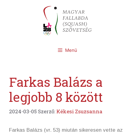
Kilépés
a
tartalomba
Menü
Farkas Balázs a
legjobb 8 között
2024-03-05
Szerző:
Kékesi Zsuzsanna
Farkas Balázs (vr. 53) miután sikeresen vette az