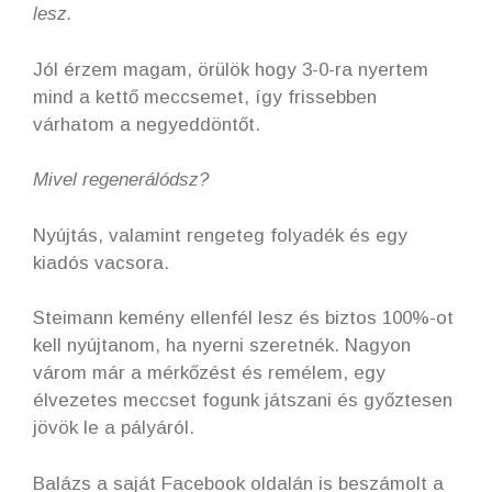
lesz.
Jól érzem magam, örülök hogy 3-0-ra nyertem
mind a kettő meccsemet, így frissebben
várhatom a negyeddöntőt.
Mivel regenerálódsz?
Nyújtás, valamint rengeteg folyadék és egy
kiadós vacsora.
Steimann kemény ellenfél lesz és biztos 100%-ot
kell nyújtanom, ha nyerni szeretnék. Nagyon
várom már a mérkőzést és remélem, egy
élvezetes meccset fogunk játszani és győztesen
jövök le a pályáról.
Balázs a saját Facebook oldalán is beszámolt a