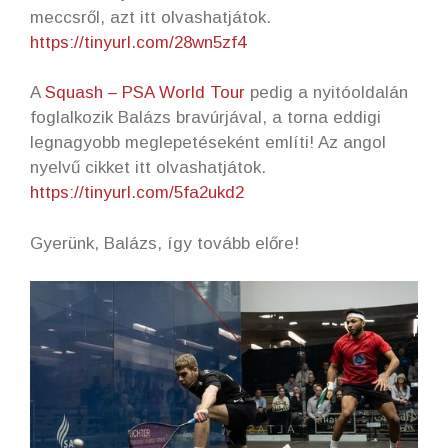
meccsről, azt itt olvashatjátok.
https://tinyurl.com/28wn5zf4
A
Squash – PSA World Tour
pedig a nyitóoldalán
foglalkozik Balázs bravúrjával, a torna eddigi
legnagyobb meglepetéseként említi! Az angol
nyelvű cikket itt olvashatjátok.
https://tinyurl.com/5fa2ukd2
Gyerünk, Balázs, így tovább előre!