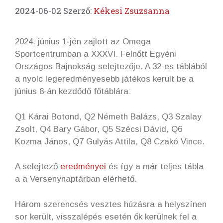
2024-06-02
Szerző:
Kékesi Zsuzsanna
2024. június 1-jén zajlott az Omega
Sportcentrumban a XXXVI. Felnőtt Egyéni
Országos Bajnokság selejtezője. A 32-es táblából
a nyolc legeredményesebb játékos került be a
június 8-án kezdődő főtáblára:
Q1 Kárai Botond, Q2 Németh Balázs, Q3 Szalay
Zsolt, Q4 Bary Gábor, Q5 Szécsi Dávid, Q6
Kozma János, Q7 Gulyás Attila, Q8 Czakó Vince.
A selejtező
eredményei
és így a már teljes tábla
a a Versenynaptárban elérhető.
Három szerencsés vesztes húzásra a helyszínen
sor került, visszalépés esetén ők kerülnek fel a