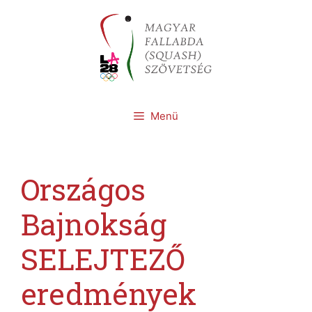
Kilépés
a
tartalomba
Menü
Országos
Bajnokság
SELEJTEZŐ
eredmények