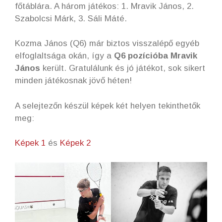
főtáblára. A három játékos: 1. Mravik János, 2.
Szabolcsi Márk, 3. Sáli Máté.
Kozma János (Q6) már biztos visszalépő egyéb
elfoglaltsága okán, így a
Q6 pozícióba Mravik
János
került. Gratulálunk és jó játékot, sok sikert
minden játékosnak jövő héten!
A selejtezőn készül képek két helyen tekinthetők
meg:
Képek 1
és
Képek 2