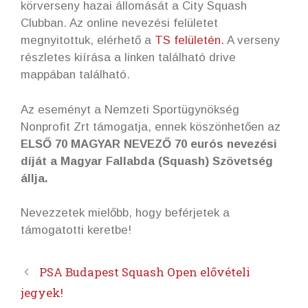
körverseny hazai állomását a City Squash
Clubban. Az online nevezési felületet
megnyitottuk, elérhető a
TS felületén.
A verseny
részletes kiírása a linken található drive
mappában található.
Az eseményt a Nemzeti Sportügynökség
Nonprofit Zrt támogatja, ennek köszönhetően az
ELSŐ 70 MAGYAR NEVEZŐ 70 eurós nevezési
díját a Magyar Fallabda (Squash) Szövetség
állja.
Nevezzetek mielőbb, hogy beférjetek a
támogatotti keretbe!
PSA Budapest Squash Open elővételi
jegyek!