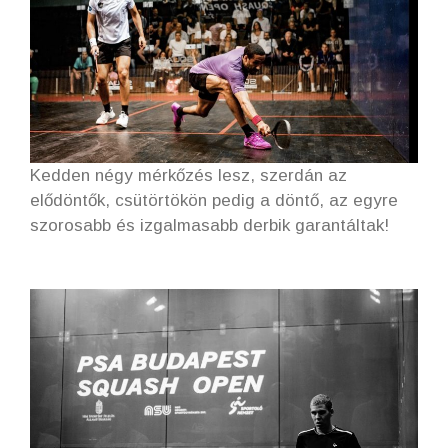
Kedden négy mérkőzés lesz, szerdán az
elődöntők, csütörtökön pedig a döntő, az egyre
szorosabb és izgalmasabb derbik garantáltak!