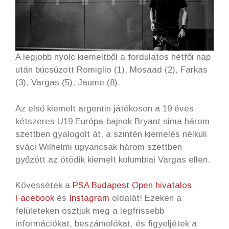
A legjobb nyolc kiemeltből a fordulatos hétfői nap
után búcsúzott Romiglio (1), Mosaad (2), Farkas
(3), Vargas (5), Jaume (8).
Az első kiemelt argentin játékoson a 19 éves
kétszeres U19 Európa-bajnok Bryant sima három
szettben gyalogolt át, a szintén kiemelés nélküli
sváci Wilhelmi ugyancsak három szettben
győzött az ötödik kiemelt kolumbiai Vargas ellen.
Kövessétek a
PSA Budapest Open hivatalos
Facebook
és
Instagram
oldalát! Ezeken a
felületeken osztjuk meg a legfrissebb
információkat, beszámolókat, és figyeljétek a