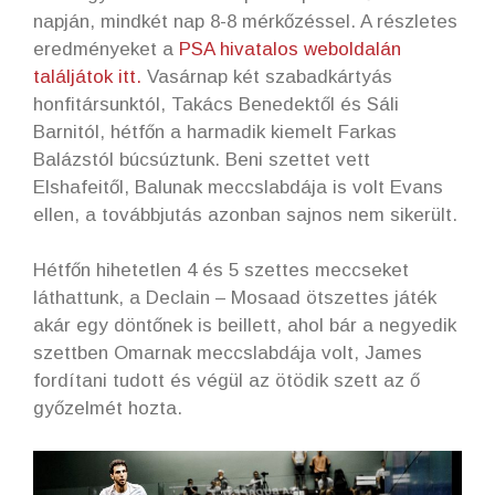
napján, mindkét nap 8-8 mérkőzéssel. A részletes
eredményeket a
PSA hivatalos weboldalán
találjátok itt.
Vasárnap két szabadkártyás
honfitársunktól, Takács Benedektől és Sáli
Barnitól, hétfőn a harmadik kiemelt Farkas
Balázstól búcsúztunk. Beni szettet vett
Elshafeitől, Balunak meccslabdája is volt Evans
ellen, a továbbjutás azonban sajnos nem sikerült.
Hétfőn hihetetlen 4 és 5 szettes meccseket
láthattunk, a Declain – Mosaad ötszettes játék
akár egy döntőnek is beillett, ahol bár a negyedik
szettben Omarnak meccslabdája volt, James
fordítani tudott és végül az ötödik szett az ő
győzelmét hozta.