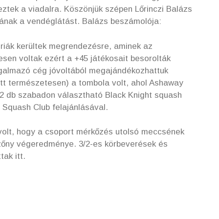
keztek a viadalra. Köszönjük szépen Lőrinczi Balázs
ának a vendéglátást. Balázs beszámolója:
góriák kerültek megrendezésre, aminek az
sen voltak ezért a +45 játékosait besorolták
rgalmazó cég jóvoltából megajándékozhattuk
lett természetesen) a tombola volt, ahol Ashaway
t 2 db szabadon választható Black Knight squash
Squash Club felajánlásával.
volt, hogy a csoport mérkőzés utolsó meccsének
ezőny végeredménye. 3/2-es körbeverések és
ak itt.