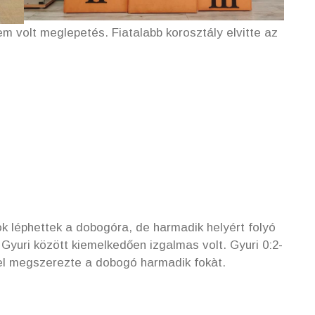
em volt meglepetés. Fiatalabb korosztály elvitte az
k léphettek a dobogóra, de harmadik helyért folyó
Gyuri között kiemelkedően izgalmas volt. Gyuri 0:2-
vel megszerezte a dobogó harmadik fokàt.