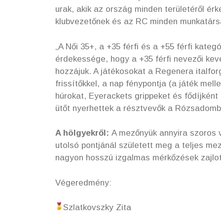
urak, akik az ország minden területéről ér
klubvezetőnek és az RC minden munkatárs
„A Női 35+, a +35 férfi és a +55 férfi kate
érdekessége, hogy a +35 férfi nevezői keve
hozzájuk. A játékosokat a Regenera italfo
frissítőkkel, a nap fénypontja (a játék mel
húrokat, Eyerackets grippeket és fődíjkén
ütőt nyerhettek a résztvevők a Rózsadomb 
A hölgyekről:
A mezőnyük annyira szoros 
utolsó pontjánál született meg a teljes m
nagyon hosszú izgalmas mérkőzések zajlott
Végeredmény:
Szlatkovszky Zita