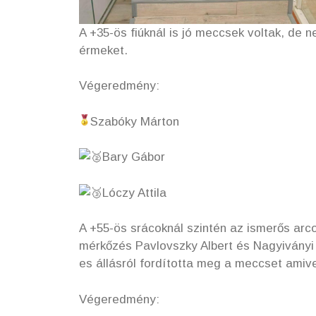
A +35-ös fiúknál is jó meccsek voltak, de n
érmeket.
Végeredmény:
Szabóky Márton
Bary Gábor
Lóczy Attila
A +55-ös srácoknál szintén az ismerős arco
mérkőzés Pavlovszky Albert és Nagyiványi 
es állásról fordította meg a meccset ami
Végeredmény: