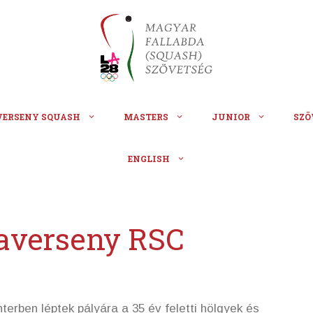
VERSENY SQUASH
MASTERS
JUNIOR
SZÖ
ENGLISH
taverseny RSC
rben léptek pályára a 35 év feletti hölgyek és