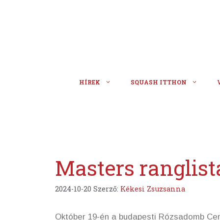
Kilépés
a
tartalomba
HÍREK
SQUASH ITTHON
Masters ranglis
2024-10-20
Szerző:
Kékesi Zsuzsanna
Október 19-én a budapesti Rózsadomb Cente