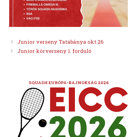
Junior verseny Tatabánya okt.26
Junior körverseny 1. forduló
SQUASH EURÓPA-BAJNOKSÁG 2026