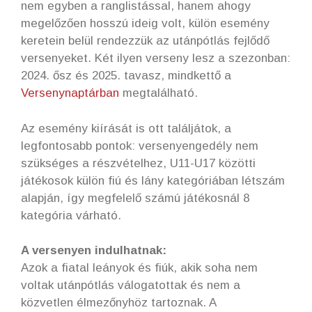
nem egyben a ranglistással, hanem ahogy
megelőzően hosszú ideig volt, külön esemény
keretein belül rendezzük az utánpótlás fejlődő
versenyeket. Két ilyen verseny lesz a szezonban:
2024. ősz és 2025. tavasz, mindkettő a
Versenynaptárban
megtalálható.
Az esemény kiírását is ott találjátok, a
legfontosabb pontok: versenyengedély nem
szükséges a részvételhez, U11-U17 közötti
játékosok külön fiú és lány kategóriában létszám
alapján, így megfelelő számú játékosnál 8
kategória várható.
A versenyen indulhatnak:
Azok a fiatal leányok és fiúk, akik soha nem
voltak utánpótlás válogatottak és nem a
közvetlen élmezőnyhöz tartoznak. A