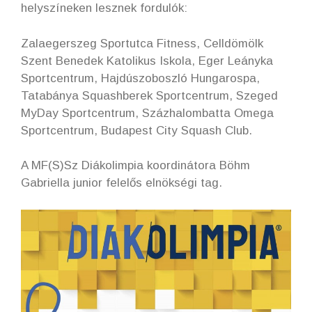
helyszíneken lesznek fordulók:
Zalaegerszeg Sportutca Fitness, Celldömölk
Szent Benedek Katolikus Iskola, Eger Leányka
Sportcentrum, Hajdúszoboszló Hungarospa,
Tatabánya Squashberek Sportcentrum, Szeged
MyDay Sportcentrum, Százhalombatta Omega
Sportcentrum, Budapest City Squash Club.
A MF(S)Sz Diákolimpia koordinátora Böhm
Gabriella junior felelős elnökségi tag.