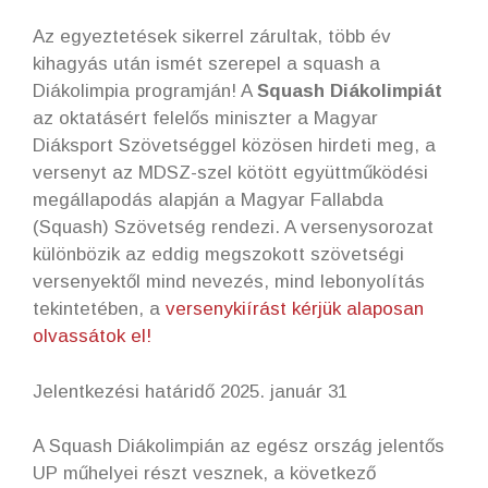
Az egyeztetések sikerrel zárultak, több év
kihagyás után ismét szerepel a squash a
Diákolimpia programján! A
Squash Diákolimpiát
az oktatásért felelős miniszter a Magyar
Diáksport Szövetséggel közösen hirdeti meg, a
versenyt az MDSZ-szel kötött együttműködési
megállapodás alapján a Magyar Fallabda
(Squash) Szövetség rendezi. A versenysorozat
különbözik az eddig megszokott szövetségi
versenyektől mind nevezés, mind lebonyolítás
tekintetében, a
versenykiírást kérjük alaposan
olvassátok el!
Jelentkezési határidő 2025. január 31
A Squash Diákolimpián az egész ország jelentős
UP műhelyei részt vesznek, a következő