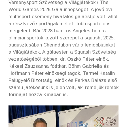
Versenysport Szövetség a Világjátékok / The
World Games 2025 Gálaünnepségét. A jövő évi
multisport esemény hivatalos gálaestje volt, ahol
a résztvevő sportágak mellett több sportoló is
megjelent. Bár 2028-ban Los Angeles-ben az
olimpiai sportok között szerepel a squash, 2025.
augusztusában Chengduban várja legjobbjainkat
a Világjátékok. A gálaesten a Squash Szövetség
vezetőségéből többen, dr. Oszkó Péter elnök,
Kékesi Zsuzsanna főtitkár, Böhm Gabriella és
Hoffmann Péter elnökségi tagok, Termel Katalin
Felügyelő Bizottsági elnök és Farkas Balázs első
számú játékosunk is jelen volt, aki reméljük remek
formáját hozza Kínában is.