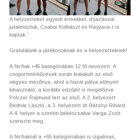
A helyzetteket egyedi érmekkel, díjazással
jutalmaztuk, Csabai Kolbászt és Rayjuice-t is
kaptak.”
Gratulálunk a játékosoknak és a helyezetteknek!
A férfiak +45 kategóriában 12 fő nevezett. A
csoportmérkőzések során kialakult az első
négyes mezőnye, ahol a hazai pálya előnyeit
kihasználó, a korábbi edzőjét is megelőzve
Polczer Rajmund lett az első. A 2. helyezett
Bednár László, a 3. helyezett dr Bátonyi Rihárd.
A 4. helyet a szintén békéscsabai Varga Zsolt
szerezte meg.
A férfiaknál a +65 kategóriában is izgalmas,