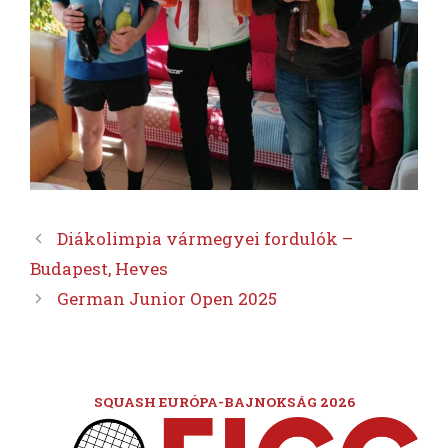
Diákolimpia vármegyei fordulók –
Budapest, Heves
German Junior Open 2025
SQUASH EURÓPA-BAJNOKSÁG 2026