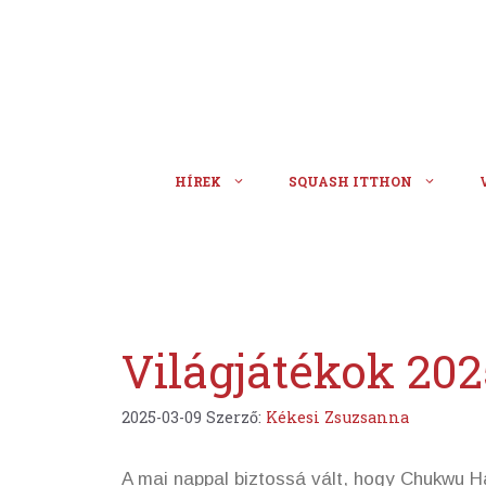
Kilépés
a
tartalomba
HÍREK
SQUASH ITTHON
Világjátékok 202
2025-03-09
Szerző:
Kékesi Zsuzsanna
A mai nappal biztossá vált, hogy Chukwu H