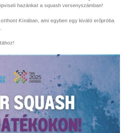
épviseli hazánkat a squash versenyszámban!
otthont Kínában, ami egyben egy kiváló erőpróba
.
tához!