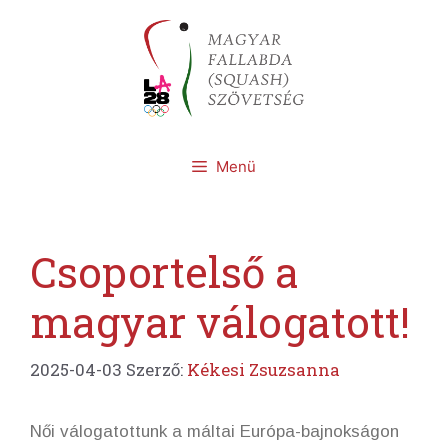
Kilépés
a
tartalomba
Menü
Csoportelső a
magyar válogatott!
2025-04-03
Szerző:
Kékesi Zsuzsanna
Női válogatottunk a máltai Európa-bajnokságon