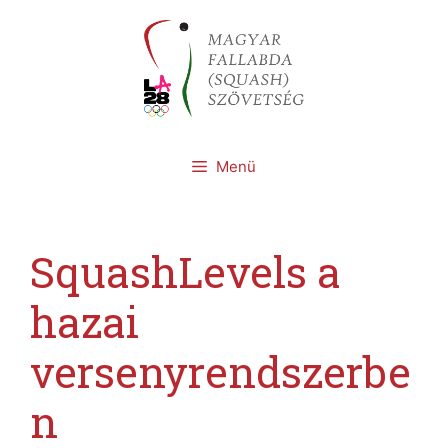
Kilépés
a
tartalomba
Menü
SquashLevels a
hazai
versenyrendszerbe
n