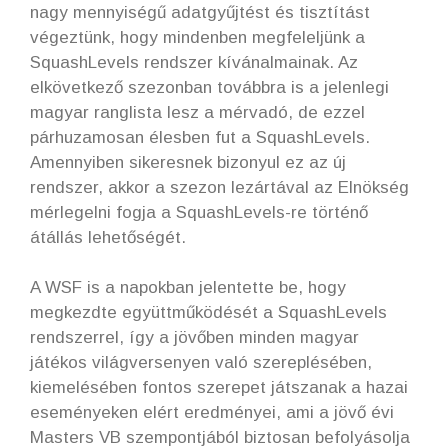
nagy mennyiségű adatgyűjtést és tisztítást
végeztünk, hogy mindenben megfeleljünk a
SquashLevels rendszer kívánalmainak. Az
elkövetkező szezonban továbbra is a jelenlegi
magyar ranglista lesz a mérvadó, de ezzel
párhuzamosan élesben fut a SquashLevels.
Amennyiben sikeresnek bizonyul ez az új
rendszer, akkor a szezon lezártával az Elnökség
mérlegelni fogja a SquashLevels-re történő
átállás lehetőségét.
A WSF is a napokban jelentette be, hogy
megkezdte együttműködését a SquashLevels
rendszerrel, így a jövőben minden magyar
játékos világversenyen való szereplésében,
kiemelésében fontos szerepet játszanak a hazai
eseményeken elért eredményei, ami a jövő évi
Masters VB szempontjából biztosan befolyásolja