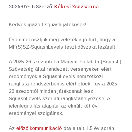
2025-07-16
Szerző:
Kékesi Zsuzsanna
Kedves igazolt squash játékosok!
Örömmel osztjuk meg veletek a jó hírt, hogy a
MF(S)SZ-SquashLevels tesztidőszaka lezárult.
A 2025-26 szezontól a Magyar Fallabda (Squash)
Szövetség által rendezett versenyeken elért
eredmények a SquashLevels nemzetközi
ranglista-rendszerben is elérhetőek, így a 2025-
26 szezontól minden játékosnak lesz
SquashLevels szerinti ranglistahelyezése. A
jelenlegi állás alapjául az elmúlt két év
eredményei szolgálnak.
Az
előző kommunikáció
óta eltelt 1.5 év során