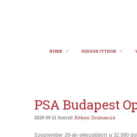
Kilépés
a
tartalomba
HÍREK
SQUASH ITTHON
PSA Budapest Op
2025-09-21
Szerző:
Kékesi Zsuzsanna
Szeptember 20-án elkezdődött a 32.000 dol