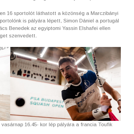
en 16 sportolót láthatott a közönség a Marczibányi
ortolónk is pályára lépett, Simon Dániel a portugál
akács Benedek az egyiptomi Yassin Elshafei ellen
éget szenvedett.
asárnap 16.45- kor lép pályára a francia Toufik