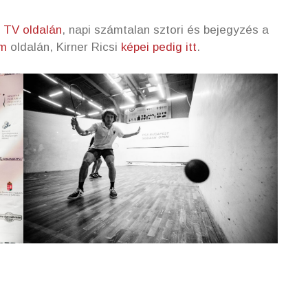
 TV oldalán
, napi számtalan sztori és bejegyzés a
am
oldalán, Kirner Ricsi
képei pedig itt
.