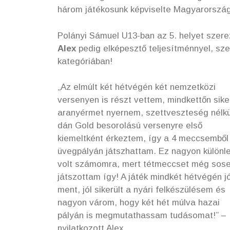
három játékosunk képviselte Magyarország
Polányi Sámuel U13-ban az 5. helyet szere
Alex
pedig elképesztő teljesítménnyel, sz
kategóriában!
„Az elmúlt két hétvégén két nemzetközi
versenyen is részt vettem, mindkettőn sike
aranyérmet nyernem, szettveszteség nélkü
dán Gold besorolású versenyre első
kiemeltként érkeztem, így a 4 meccsemből
üvegpályán játszhattam. Ez nagyon különl
volt számomra, mert tétmeccset még sos
játszottam így! A játék mindkét hétvégén jó
ment, jól sikerült a nyári felkészülésem és
nagyon várom, hogy két hét múlva hazai
pályán is megmutathassam tudásomat!” –
nyilatkozott Alex