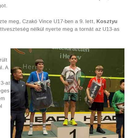
ot.
zte meg, Czakó Vince U17-ben a 9. lett,
Kosztyu
ettveszteség nélkül nyerte meg a tornát az U13-as
rült
l. A
 3-at
eges
em
l