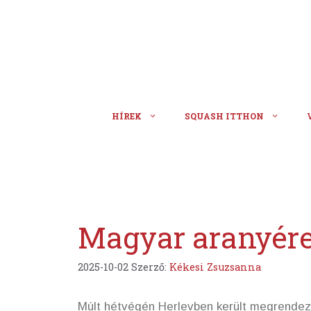
Kilépés
a
tartalomba
HÍREK
SQUASH ITTHON
Magyar aranyér
2025-10-02
Szerző:
Kékesi Zsuzsanna
Múlt hétvégén Herlevben került megrendez