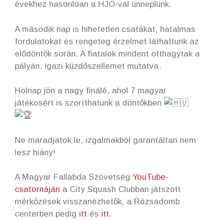
évekhez hasonlóan a HJO-val ünneplünk.
A második nap is hihetetlen csatákat, hatalmas
fordulatokat és rengeteg érzelmet láthattunk az
elődöntők során. A fiatalok mindent otthagytak a
pályán, igazi küzdőszellemet mutatva.
Holnap jön a nagy finálé, ahol 7 magyar
játékosért is szoríthatunk a döntőkben
Ne maradjatok le, izgalmakból garantáltan nem
lesz hiány!
A Magyar Fallabda Szövetség
YouTube-
csatornáján
a City Squash Clubban játszott
mérkőzések visszanézhetők, a Rózsadomb
centerben pedig
itt
és
itt.