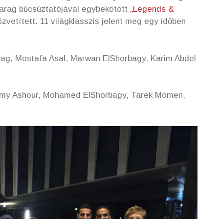
 Farag búcsúztatójával egybekötött
„Legends &
zvetített. 11 világklasszis jelent meg egy időben
arag, Mostafa Asal, Marwan ElShorbagy, Karim Abdel
my Ashour, Mohamed ElShorbagy, Tarek Momen,