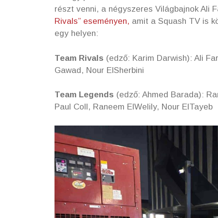
részt venni, a négyszeres Világbajnok Ali
Rivals” eseményen,
amit a Squash TV is kö
egy helyen:
Team Rivals
(edző: Karim Darwish): Ali F
Gawad, Nour ElSherbini
Team Legends
(edző: Ahmed Barada): Ra
Paul Coll, Raneem ElWelily, Nour ElTayeb