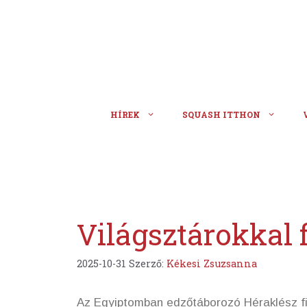
Kilépés
a
tartalomba
HÍREK
SQUASH ITTHON
Világsztárokkal 
2025-10-31
Szerző:
Kékesi Zsuzsanna
Az Egyiptomban edzőtáborozó Héraklész fi