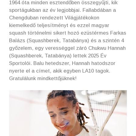
1964 óta minden esztendőben összegyűjti, kik
sportágukban az év legjobbjai. Fallabdában a
Chengduban rendezett Világjátékokon
kiemelkedő teljesítményt és ezzel magyar
squash történelmi sikert hozó ezüstérmes Farkas
Balázs (Squashberek, Tatabánya) és a szintén 4
győzelem, egy verességgel záró Chukwu Hannah
(Squashberek, Tatabánya) lettek 2025 Év
Sportolói. Balu hetedszer, Hannah hatodszor
nyerte el a címet, akik egyben LA10 tagok.
Gratulálunk mindkettőjüknek!