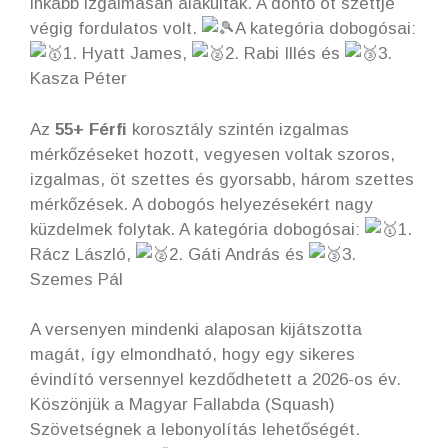
inkább izgalmasan alakultak. A döntő öt szettje
végig fordulatos volt.
A kategória dobogósai:
1. Hyatt James,
2. Rabi Illés és
3.
Kasza Péter
Az
55+ Férfi
korosztály szintén izgalmas
mérkőzéseket hozott, vegyesen voltak szoros,
izgalmas, öt szettes és gyorsabb, három szettes
mérkőzések. A dobogós helyezésekért nagy
küzdelmek folytak. A kategória dobogósai:
1.
Rácz László,
2. Gáti András és
3.
Szemes Pál
A versenyen mindenki alaposan kijátszotta
magát, így elmondható, hogy egy sikeres
évindító versennyel kezdődhetett a 2026-os év.
Köszönjük a Magyar Fallabda (Squash)
Szövetségnek a lebonyolítás lehetőségét.