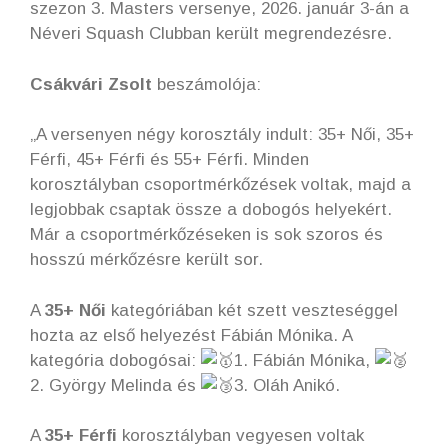
szezon 3. Masters versenye, 2026. január 3-án a
Néveri Squash Clubban került megrendezésre.
Csákvári Zsolt
beszámolója:
„A versenyen négy korosztály indult: 35+ Női, 35+
Férfi, 45+ Férfi és 55+ Férfi. Minden
korosztályban csoportmérkőzések voltak, majd a
legjobbak csaptak össze a dobogós helyekért.
Már a csoportmérkőzéseken is sok szoros és
hosszú mérkőzésre került sor.
A
35+ Női
kategóriában két szett veszteséggel
hozta az első helyezést Fábián Mónika. A
kategória dobogósai:
1. Fábián Mónika,
2. György Melinda és
3. Oláh Anikó.
A
35+ Férfi
korosztályban vegyesen voltak