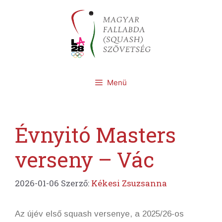
Kilépés
a
tartalomba
Menü
Évnyitó Masters
verseny – Vác
2026-01-06
Szerző:
Kékesi Zsuzsanna
Az újév első squash versenye, a 2025/26-os