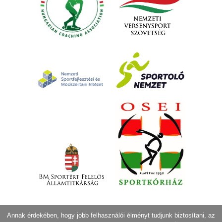
Annak érdekében, hogy jobb felhasználói élményt tudjunk biztosítani, az