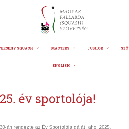
VERSENY SQUASH
MASTERS
JUNIOR
SZÖ
ENGLISH
5. év sportolója!
30-án rendezte az Év Sportolója gálát, ahol 2025.