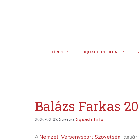
Kilépés
a
tartalomba
HÍREK
SQUASH ITTHON
Balázs Farkas 202
2026-02-02
Szerző:
Squash Info
A
Nemzeti Versenysport Szövetség
január 