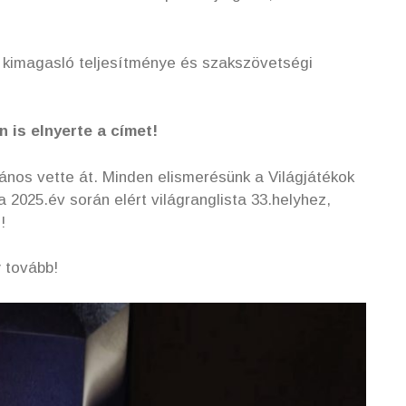
v kimagasló teljesítménye és szakszövetségi
n is elnyerte a címet!
János vette át. Minden elismerésünk a Világjátékok
2025.év során elért világranglista 33.helyhez,
!
 tovább!