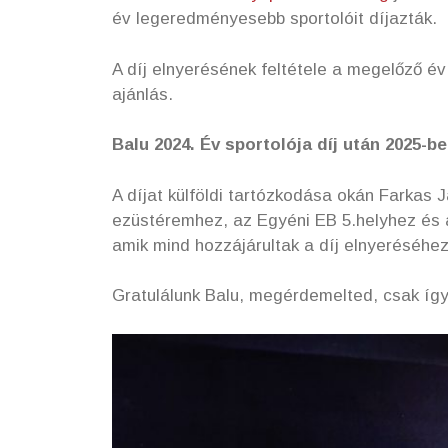
év legeredményesebb sportolóit díjazták.
A díj elnyerésének feltétele a megelőző é
ajánlás.
Balu 2024. Év sportolója díj után 2025-be
A díjat külföldi tartózkodása okán Farkas 
ezüstéremhez, az Egyéni EB 5.helyhez és a 
amik mind hozzájárultak a díj elnyeréséhez
Gratulálunk Balu, megérdemelted, csak így