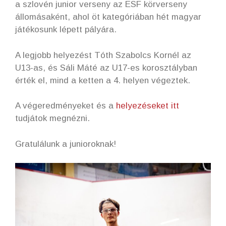
a szlovén junior verseny az ESF körverseny
állomásaként, ahol öt kategóriában hét magyar
játékosunk lépett pályára.
A legjobb helyezést Tóth Szabolcs Kornél az
U13-as, és Sáli Máté az U17-es korosztályban
érték el, mind a ketten a 4. helyen végeztek.
A végeredményeket és a
helyezéseket itt
tudjátok megnézni.
Gratulálunk a junioroknak!