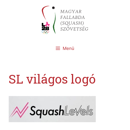
Kilépés
a
tartalomba
Menü
SL világos logó