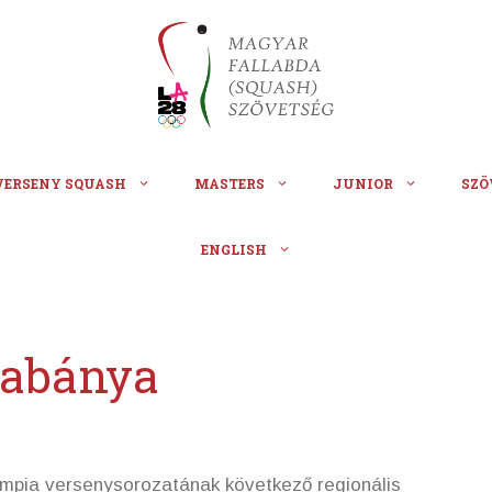
VERSENY SQUASH
MASTERS
JUNIOR
SZÖ
ENGLISH
tabánya
impia versenysorozatának következő regionális