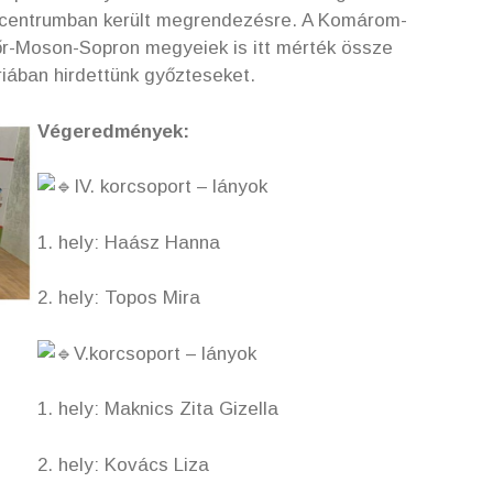
tcentrumban került megrendezésre. A Komárom-
r-Moson-Sopron megyeiek is itt mérték össze
iában hirdettünk győzteseket.
Végeredmények:
IV. korcsoport – lányok
1. hely: Haász Hanna
2. hely: Topos Mira
V.korcsoport – lányok
1. hely: Maknics Zita Gizella
2. hely: Kovács Liza