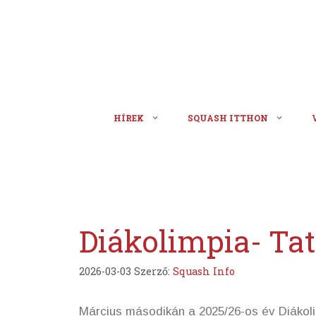
Kilépés
a
tartalomba
HÍREK
SQUASH ITTHON
Diákolimpia- Ta
2026-03-03
Szerző:
Squash Info
Március másodikán a 2025/26-os év Diákol