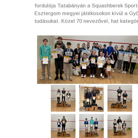
fordulója Tatabányán a Squashberek Spor
Esztergom megyei játékosokon kívül a Győ
tudásukat. Közel 70 nevezővel, hat kategór