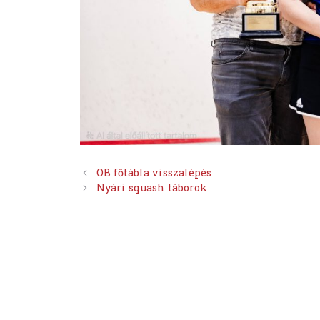
OB főtábla visszalépés
Nyári squash táborok