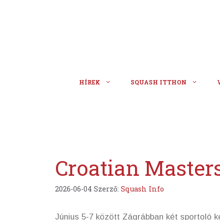
Kilépés
a
tartalomba
HÍREK
SQUASH ITTHON
Croatian Master
2026-06-04
Szerző:
Squash Info
Június 5-7 között Zágrábban két sportoló k