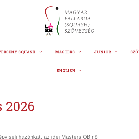
VERSENY SQUASH
MASTERS
JUNIOR
SZÖ
ENGLISH
s 2026
épviseli hazánkat: az idei Masters OB női