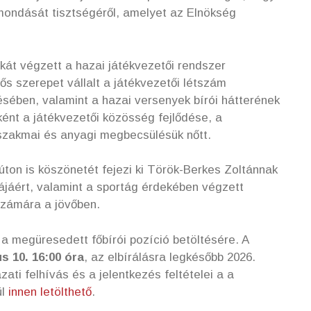
mondását tisztségéről, amelyet az Elnökség
kát végzett a hazai játékvezetői rendszer
s szerepet vállalt a játékvezetői létszám
sében, valamint a hazai versenyek bírói hátterének
nt a játékvezetői közösség fejlődése, a
szakmai és anyagi megbecsülésük nőtt.
on is köszönetét fejezi ki Török-Berkes Zoltánnak
jáért, valamint a sportág érdekében végzett
 számára a jövőben.
a megüresedett főbírói pozíció betöltésére. A
us 10. 16:00 óra
, az elbírálásra legkésőbb 2026.
zati felhívás és a jelentkezés feltételei a a
ül
innen letölthető
.