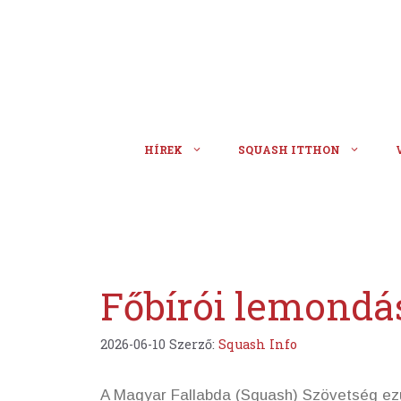
Kilépés
a
tartalomba
HÍREK
SQUASH ITTHON
Főbírói lemondás
2026-06-10
Szerző:
Squash Info
A Magyar Fallabda (Squash) Szövetség ezú