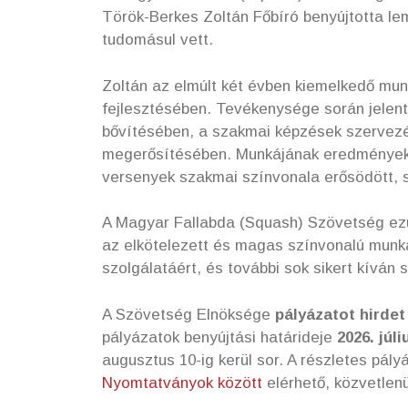
Török-Berkes Zoltán Főbíró benyújtotta le
tudomásul vett.
Zoltán az elmúlt két évben kiemelkedő mun
fejlesztésében. Tevékenysége során jelentő
bővítésében, a szakmai képzések szervezé
megerősítésében. Munkájának eredményeké
versenyek szakmai színvonala erősödött, 
A Magyar Fallabda (Squash) Szövetség ezút
az elkötelezett és magas színvonalú munká
szolgálatáért, és további sok sikert kíván
A Szövetség Elnöksége
pályázatot hirdet
pályázatok benyújtási határideje
2026. júli
augusztus 10-ig kerül sor. A részletes pályá
Nyomtatványok között
elérhető, közvetlen