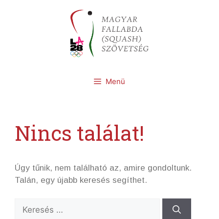
Kilépés
a
tartalomba
Menü
Nincs találat!
Úgy tűnik, nem található az, amire gondoltunk.
Talán, egy újabb keresés segíthet.
Keresés: