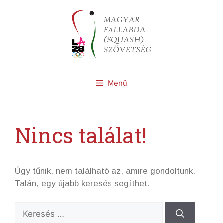
Kilépés
a
tartalomba
Menü
Nincs találat!
Úgy tűnik, nem található az, amire gondoltunk.
Talán, egy újabb keresés segíthet.
Keresés: