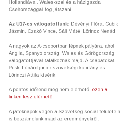
Hollandiával, Wales-szel és a házigazda
Csehországgal fog játszani.
Az U17-es válogatottunk:
Dévényi Flóra, Gubik
Jázmin, Czakó Vince, Sáli Máté, Lőrincz Nenád
A nagyok az A-csoportban lépnek pályára, ahol
Anglia, Spanyolország, Wales és Görögország
válogatottjával találkoznak majd. A csapatokat
Püski Lénárd junior szövetségi kapitány és
Lőrinczi Attila kísérik.
A pontos időrend még nem elérhető,
ezen a
linken lesz elérhető.
A játéknapok végén a Szövetség social felületein
is beszámolunk majd az eredményekről.