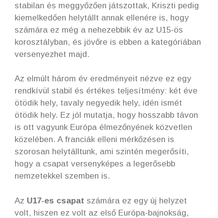
stabilan és meggyőzően játszottak, Kriszti pedig
kiemelkedően helytállt annak ellenére is, hogy
számára ez még a nehezebbik év az U15-ös
korosztályban, és jövőre is ebben a kategóriában
versenyezhet majd.
Az elmúlt három év eredményeit nézve ez egy
rendkívül stabil és értékes teljesítmény: két éve
ötödik hely, tavaly negyedik hely, idén ismét
ötödik hely. Ez jól mutatja, hogy hosszabb távon
is ott vagyunk Európa élmezőnyének közvetlen
közelében. A franciák elleni mérkőzésen is
szorosan helytálltunk, ami szintén megerősíti,
hogy a csapat versenyképes a legerősebb
nemzetekkel szemben is.
Az
U17-es csapat
számára ez egy új helyzet
volt, hiszen ez volt az első Európa-bajnokság,