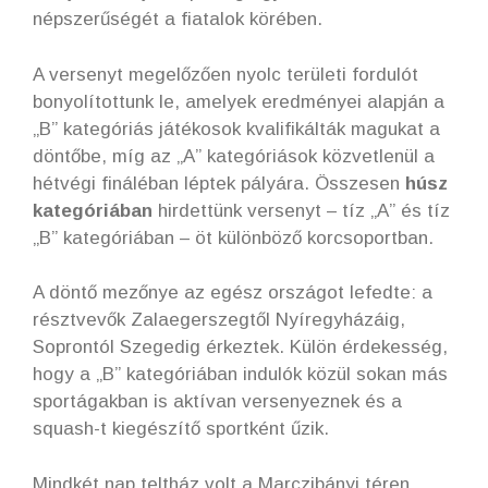
népszerűségét a fiatalok körében.
A versenyt megelőzően nyolc területi fordulót
bonyolítottunk le, amelyek eredményei alapján a
„B” kategóriás játékosok kvalifikálták magukat a
döntőbe, míg az „A” kategóriások közvetlenül a
hétvégi fináléban léptek pályára. Összesen
húsz
kategóriában
hirdettünk versenyt – tíz „A” és tíz
„B” kategóriában – öt különböző korcsoportban.
A döntő mezőnye az egész országot lefedte: a
résztvevők Zalaegerszegtől Nyíregyházáig,
Soprontól Szegedig érkeztek. Külön érdekesség,
hogy a „B” kategóriában indulók közül sokan más
sportágakban is aktívan versenyeznek és a
squash-t kiegészítő sportként űzik.
Mindkét nap teltház volt a Marczibányi téren.