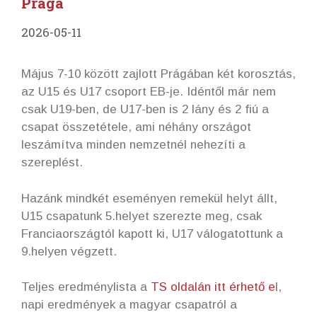
Prága
2026-05-11
Május 7-10 között zajlott Prágában két korosztás,
az U15 és U17 csoport EB-je. Idéntől már nem
csak U19-ben, de U17-ben is 2 lány és 2 fiú a
csapat összetétele, ami néhány országot
leszámítva minden nemzetnél nehezíti a
szereplést.
Hazánk mindkét eseményen remekül helyt állt,
U15 csapatunk 5.helyet szerezte meg, csak
Franciaországtól kapott ki, U17 válogatottunk a
9.helyen végzett.
Teljes eredménylista a
TS oldalán itt érhető e
l,
napi eredmények a magyar csapatról a