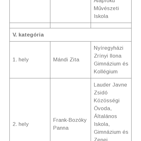
Alapfokú
Művészeti
Iskola
V. kategória
Nyíregyházi
Zrínyi Ilona
1. hely
Mándi Zita
Gimnázium és
Kollégium
Lauder Javne
Zsidó
Közösségi
Óvoda,
Általános
Frank-Bozóky
2. hely
Iskola,
Panna
Gimnázium és
Zenei