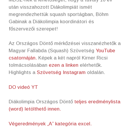
után visszahozott Diákolimpiát ismét
megrendezhettük squash sportágban, Böhm
Gabinak a Diákolimpia koordinátori és
főszervezői szerepet!
Az Országos Döntő mérkőzései visszanézhetők a
Magyar Fallabda (Squash) Szövetség
YouTube
csatornáján.
Képek a két napról Kirner Ricsi
tolmácsolásában
ezen a linken
elérhetők.
Highlights a
Szövetség Instagram
oldalán.
DO videó YT
Diákolimpia Országos Döntő
teljes eredménylista
(word) letölthető innen.
Végeredmények „A” kategória excel.