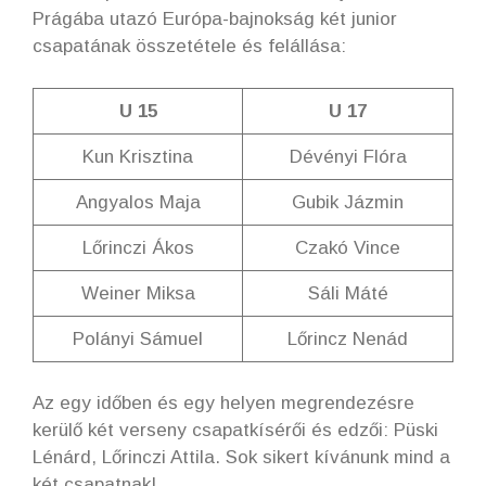
Prágába utazó Európa-bajnokság két junior
csapatának összetétele és felállása:
U 15
U 17
Kun Krisztina
Dévényi Flóra
Angyalos Maja
Gubik Jázmin
Lőrinczi Ákos
Czakó Vince
Weiner Miksa
Sáli Máté
Polányi Sámuel
Lőrincz Nenád
Az egy időben és egy helyen megrendezésre
kerülő két verseny csapatkísérői és edzői: Püski
Lénárd, Lőrinczi Attila. Sok sikert kívánunk mind a
két csapatnak!