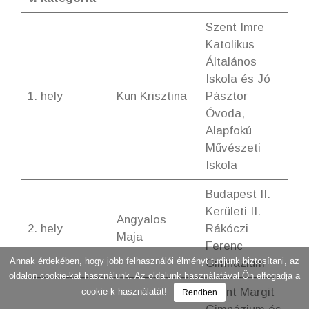
Szent Imre
Katolikus
Általános
Iskola és Jó
1. hely
Kun Krisztina
Pásztor
Óvoda,
Alapfokú
Művészeti
Iskola
Budapest II.
Kerületi II.
Angyalos
2. hely
Rákóczi
Maja
Ferenc
Annak érdekében, hogy jobb felhasználói élményt tudjunk biztosítani, az
Gimnázium
oldalon cookie-kat használunk. Az oldalunk használatával Ön elfogadja a
Szent Margit
cookie-k használatát!
Rendben