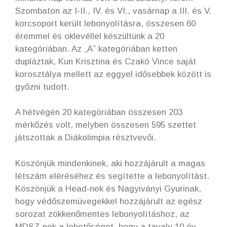
Szombaton az I-II., IV. és VI., vasárnap a III. és V.
korcsoport került lebonyolításra, összesen 60
éremmel és oklevéllel készültünk a 20
kategóriában. Az „A” kategóriában ketten
dupláztak, Kun Krisztina és Czakó Vince saját
korosztálya mellett az eggyel idősebbek között is
győzni tudott.
A hétvégén 20 kategóriában összesen 203
mérkőzés volt, melyben összesen 595 szettet
játszottak a Diákolimpia résztvevői.
Köszönjük mindenkinek, aki hozzájárult a magas
létszám eléréséhez és segítette a lebonyolítást.
Köszönjük a Head-nek és Nagyiványi Gyurinak,
hogy védőszemüvegekkel hozzájárult az egész
sorozat zökkenőmentes lebonyolításhoz, az
MDSZ-nek a lehetőséget, hogy a tavaly 10 év