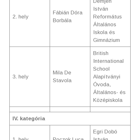
Demjén
István
Fábián Dóra
2. hely
Református
Borbála
Általános
Iskola és
Gimnázium
British
International
School
Mila De
3. hely
Alapítványi
Stavola
Óvoda,
Általános- és
Középiskola
IV. kategória
Egri Dobó
1. hely
Poczok Luca
István