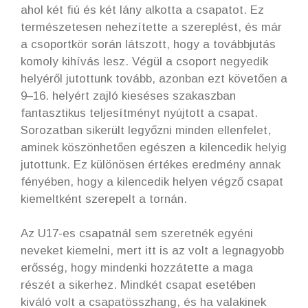
ahol két fiú és két lány alkotta a csapatot. Ez
természetesen nehezítette a szereplést, és már
a csoportkör során látszott, hogy a továbbjutás
komoly kihívás lesz. Végül a csoport negyedik
helyéről jutottunk tovább, azonban ezt követően a
9–16. helyért zajló kieséses szakaszban
fantasztikus teljesítményt nyújtott a csapat.
Sorozatban sikerült legyőzni minden ellenfelet,
aminek köszönhetően egészen a kilencedik helyig
jutottunk. Ez különösen értékes eredmény annak
fényében, hogy a kilencedik helyen végző csapat
kiemeltként szerepelt a tornán.
Az U17-es csapatnál sem szeretnék egyéni
neveket kiemelni, mert itt is az volt a legnagyobb
erősség, hogy mindenki hozzátette a maga
részét a sikerhez. Mindkét csapat esetében
kiváló volt a csapatösszhang, és ha valakinek