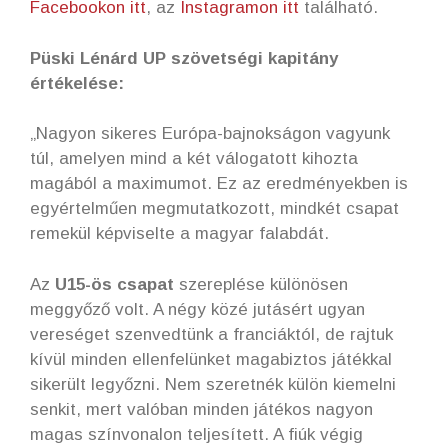
Facebookon itt
, az
Instagramon itt
található.
Püski Lénárd UP szövetségi kapitány
értékelése:
„Nagyon sikeres Európa-bajnokságon vagyunk
túl, amelyen mind a két válogatott kihozta
magából a maximumot. Ez az eredményekben is
egyértelműen megmutatkozott, mindkét csapat
remekül képviselte a magyar falabdát.
Az
U15-ös csapat
szereplése különösen
meggyőző volt. A négy közé jutásért ugyan
vereséget szenvedtünk a franciáktól, de rajtuk
kívül minden ellenfelünket magabiztos játékkal
sikerült legyőzni. Nem szeretnék külön kiemelni
senkit, mert valóban minden játékos nagyon
magas színvonalon teljesített. A fiúk végig