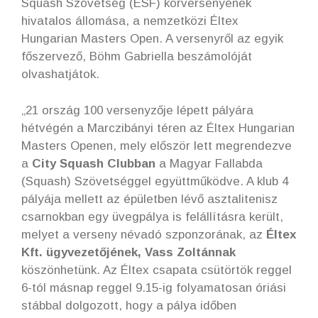
Squash Szövetség (ESF) körversenyének
hivatalos állomása, a nemzetközi Éltex
Hungarian Masters Open. A versenyről az egyik
főszervező, Böhm Gabriella beszámolóját
olvashatjátok.
„21 ország 100 versenyzője lépett pályára
hétvégén a Marczibányi téren az Éltex Hungarian
Masters Openen, mely először lett megrendezve
a
City Squash Clubban
a Magyar Fallabda
(Squash) Szövetséggel együttműködve. A klub 4
pályája mellett az épületben lévő asztalitenisz
csarnokban egy üvegpálya is felállításra került,
melyet a verseny névadó szponzorának, az
Éltex
Kft. ügyvezetőjének, Vass Zoltánnak
köszönhetünk. Az Éltex csapata csütörtök reggel
6-tól másnap reggel 9.15-ig folyamatosan óriási
stábbal dolgozott, hogy a pálya időben