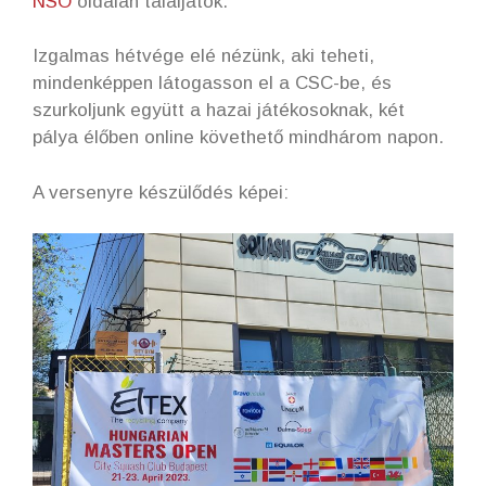
NSO
oldalán találjátok.
Izgalmas hétvége elé nézünk, aki teheti,
mindenképpen látogasson el a CSC-be, és
szurkoljunk együtt a hazai játékosoknak, két
pálya élőben online követhető mindhárom napon.
A versenyre készülődés képei: