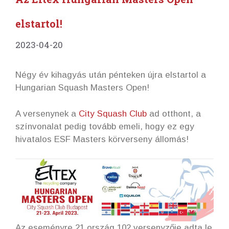
elstartol!
2023-04-20
Négy év kihagyás után pénteken újra elstartol a
Hungarian Squash Masters Open!
A versenynek a
City Squash Club
ad otthont, a
színvonalat pedig tovább emeli, hogy ez egy
hivatalos ESF Masters körverseny állomás!
Az eseményre 21 ország 102 versenyzője adta le