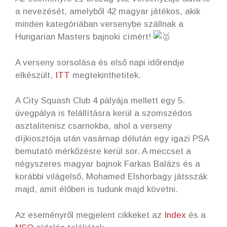
a nevezését, amelyből 42 magyar játékos, akik
minden kategóriában versenybe szállnak a
Hungarian Masters bajnoki címért!
A verseny sorsolása és első napi időrendje
elkészült,
ITT
megtekinthetitek.
A City Squash Club 4 pályája mellett egy 5.
üvegpálya is felállításra kerül a szomszédos
asztalitenisz csarnokba, ahol a verseny
díjkiosztója után vasárnap délután egy igazi PSA
bemutató mérkőzésre kerül sor. A meccset a
négyszeres magyar bajnok Farkas Balázs és a
korábbi világelső, Mohamed Elshorbagy játsszák
majd, amit élőben is tudunk majd követni.
Az eseményről megjelent cikkeket az
Index
és a