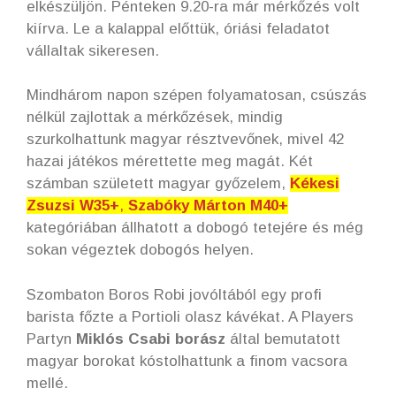
elkészüljön. Pénteken 9.20-ra már mérkőzés volt
kiírva. Le a kalappal előttük, óriási feladatot
vállaltak sikeresen.
Mindhárom napon szépen folyamatosan, csúszás
nélkül zajlottak a mérkőzések, mindig
szurkolhattunk magyar résztvevőnek, mivel 42
hazai játékos mérettette meg magát. Két
számban született magyar győzelem,
Kékesi
Zsuzsi W35+
,
Szabóky Márton M40+
kategóriában állhatott a dobogó tetejére és még
sokan végeztek dobogós helyen.
Szombaton Boros Robi jovóltából egy profi
barista főzte a Portioli olasz kávékat. A Players
Partyn
Miklós Csabi borász
által bemutatott
magyar borokat kóstolhattunk a finom vacsora
mellé.