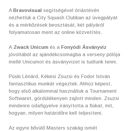
A
Bravovisual
segítségével óriástévén
nézhettük a City Squash Clubban az üvegpályát
és a mérkőzések beosztását, két pályáról
folyamatosan ment az online közvetítés.
A
Zwack Unicum
és a
Fonyódi Ásványvíz
jóvoltából az ajándékcsomagba a verseny pólója
mellé Unicumot és ásványvizet is tudtunk tenni.
Püski Lénárd, Kékesi Zsuzsi és Fodor István
fantasztikus munkát végeztek. Ahhoz képest,
hogy első alkalommal használtuk a Tournament
Softwaret, gördülékenyen zajlott minden. Zsuzsi
mindenre odafigyelve irányította a fiúkat, mit,
hogyan, milyen határidőre kell teljesíteni.
Az egyre bővülő Masters szakág ismét