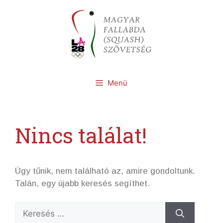
Kilépés
a
tartalomba
Menü
Nincs találat!
Úgy tűnik, nem található az, amire gondoltunk.
Talán, egy újabb keresés segíthet.
Keresés: