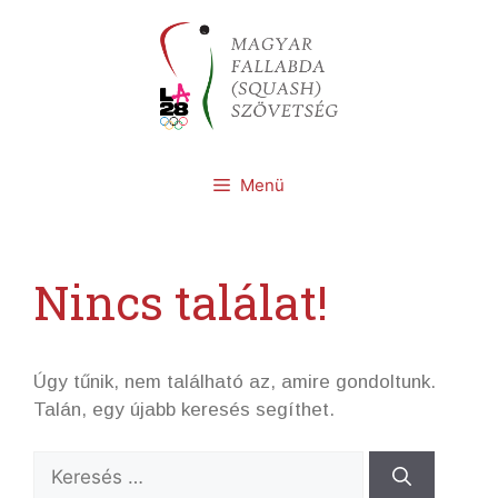
Kilépés
a
tartalomba
Menü
Nincs találat!
Úgy tűnik, nem található az, amire gondoltunk.
Talán, egy újabb keresés segíthet.
Keresés: