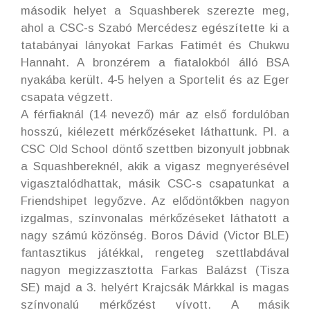
második helyet a Squashberek szerezte meg,
ahol a CSC-s Szabó Mercédesz egészítette ki a
tatabányai lányokat Farkas Fatimét és Chukwu
Hannaht. A bronzérem a fiatalokból álló BSA
nyakába került. 4-5 helyen a Sportelit és az Eger
csapata végzett.
A férfiaknál (14 nevező) már az első fordulóban
hosszú, kiélezett mérkőzéseket láthattunk. Pl. a
CSC Old School döntő szettben bizonyult jobbnak
a Squashbereknél, akik a vigasz megnyerésével
vigasztalódhattak, másik CSC-s csapatunkat a
Friendshipet legyőzve. Az elődöntőkben nagyon
izgalmas, színvonalas mérkőzéseket láthatott a
nagy számú közönség. Boros Dávid (Victor BLE)
fantasztikus játékkal, rengeteg szettlabdával
nagyon megizzasztotta Farkas Balázst (Tisza
SE) majd a 3. helyért Krajcsák Márkkal is magas
színvonalú mérkőzést vívott. A másik