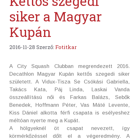
Kettős szegedi
siker a Magyar
Kupán
2016-11-28
Szerző:
Fotitkar
A City Squash Clubban megrendezett 2016.
Decathlon Magyar Kupán kettős szegedi siker
született. A Vidux-Tisza Se Csókási Gabriella,
Takács Kata, Páj Linda, Laskai Vanda
összeállítású női és Farkas Balázs, Sebők
Benedek, Hoffmann Péter, Vas Máté Levente,
Kiss Dániel alkotta férfi csapata is esélyeshez
méltóan nyerte meg a Kupát.
A hölgyeknél öt csapat nevezett, így
körmérkőzéssel dőlt el a végeredmény. A