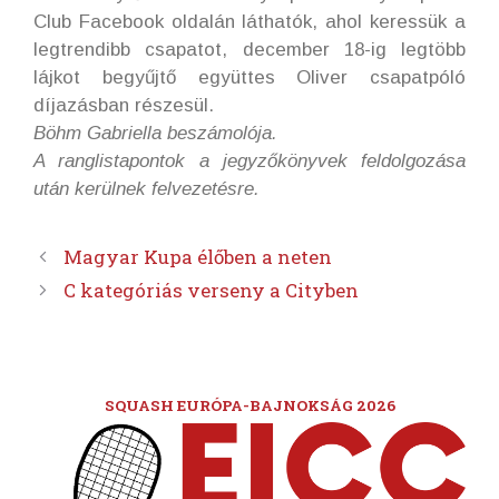
Club Facebook oldalán láthatók, ahol keressük a
legtrendibb csapatot, december 18-ig legtöbb
lájkot begyűjtő együttes Oliver csapatpóló
díjazásban részesül.
Böhm Gabriella beszámolója.
A ranglistapontok a jegyzőkönyvek feldolgozása
után kerülnek felvezetésre.
Magyar Kupa élőben a neten
C kategóriás verseny a Cityben
SQUASH EURÓPA-BAJNOKSÁG 2026