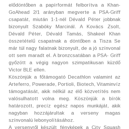
elődöntőben a papírformát felborítva a Khan-
GoAhead 2/1 arányban megverte a PSA-Griff
csapatát, miután 1-1-nél Dévald Péter jobbnak
bizonyult Szabóky Marcinál. A Kovács Zsolt,
Dévald Péter, Dévald Tamás, Shakeel Khan
összetételű csapatnak a döntőben a Tisza Se
már túl nagy falatnak bizonyult, de a jó színvonal
ott sem maradt el. A bronzcsatában a PSA- Griff
győzött a végig nagyon szimpatikusan küzdő
Victor BLE ellen.
Köszönjük a főtámogató Decathlon valamint az
Arteferro, Powerade, Portioli, Biotech, Vitaminvíz
támogatását, akik nélkül az élő közvetítés nem
valósulhatott volna meg. Köszönjük a bírók
határozott, precíz egész napos munkáját, akik
nagyban hozzájárultak a verseny magas
színvonalú lebonyolításához.
A versenyről készült fényképek a City Squash