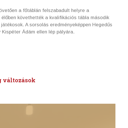
vetően a főtáblán felszabadult helyre a
élőben követhették a kvalifikációs tábla második
dő játékosok. A sorsolás eredményeképpen Hegedűs
y Kispéter Ádám ellen lép pályára.
g változások