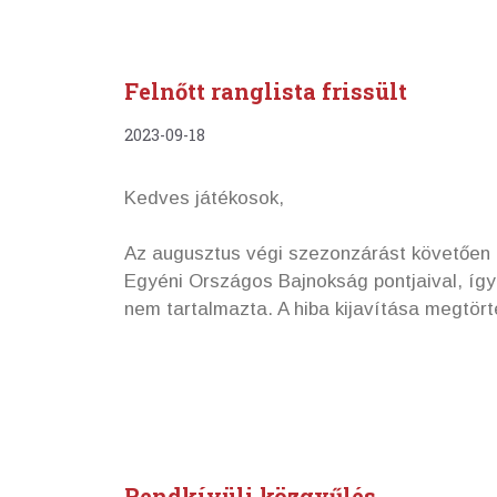
Felnőtt ranglista frissült
2023-09-18
Kedves játékosok,
Az augusztus végi szezonzárást követően a
Egyéni Országos Bajnokság pontjaival, így
nem tartalmazta. A hiba kijavítása megtörtén
Rendkívüli közgyűlés