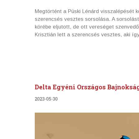
Megtörtént a Püski Lénárd visszalépését kö
szerencsés vesztes sorsolása. A sorsolást 
körébe eljutott, de ott vereséget szenve
Krisztián lett a szerencsés vesztes, aki íg
Delta Egyéni Országos Bajnoksá
2023-05-30