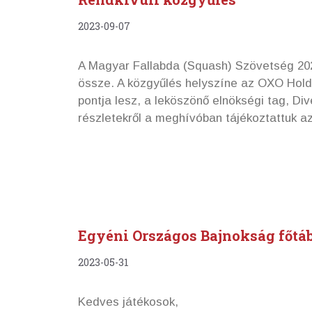
2023-09-07
A Magyar Fallabda (Squash) Szövetség 2023
össze. A közgyűlés helyszíne az OXO Holdi
pontja lesz, a leköszönő elnökségi tag, D
részletekről a meghívóban tájékoztattuk az
Egyéni Országos Bajnokság főtá
2023-05-31
Kedves játékosok,