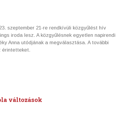
. szeptember 21-re rendkívüli közgyűlést hív
ngs iroda lesz. A közgyűlésnek egyetlen napirendi
ivéky Anna utódjának a megválasztása. A további
 érintetteket.
bla változások