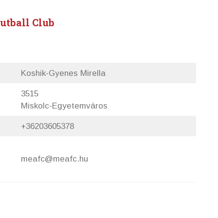
utball Club
Koshik-Gyenes Mirella
3515
Miskolc-Egyetemváros
+36203605378
meafc@meafc.hu