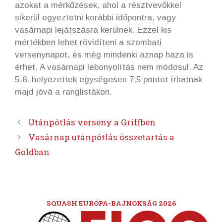
azokat a mérkőzések, ahol a résztvevőkkel
sikerül egyeztetni korábbi időpontra, vagy
vasárnapi lejátszásra kerülnek. Ezzel kis
mértékben lehet rövidíteni a szombati
versenynapot, és még mindenki aznap haza is
érhet. A vasárnapi lebonyolítás nem módosul. Az
5-8. helyezettek egységesen 7,5 pontot írhatnak
majd jóvá a ranglistákon.
Utánpótlás verseny a Griffben
Vasárnap utánpótlás összetartás a
Goldban
SQUASH EURÓPA-BAJNOKSÁG 2026