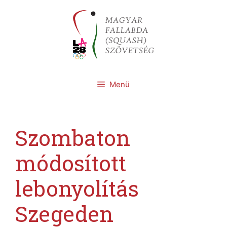
Kilépés
a
tartalomba
Menü
Szombaton
módosított
lebonyolítás
Szegeden