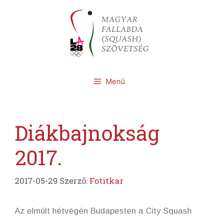
Kilépés
a
tartalomba
Menü
Diákbajnokság
2017.
2017-05-29
Szerző:
Fotitkar
Az elmúlt hétvégén Budapesten a City Squash