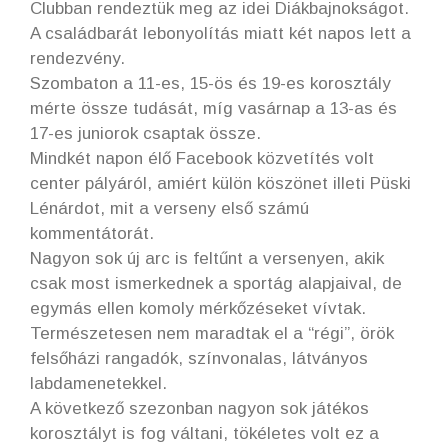
Clubban rendeztük meg az idei Diákbajnokságot.
A családbarát lebonyolítás miatt két napos lett a
rendezvény.
Szombaton a 11-es, 15-ös és 19-es korosztály
mérte össze tudását, míg vasárnap a 13-as és
17-es juniorok csaptak össze.
Mindkét napon élő Facebook közvetítés volt
center pályáról, amiért külön köszönet illeti Püski
Lénárdot, mit a verseny első számú
kommentátorát.
Nagyon sok új arc is feltűnt a versenyen, akik
csak most ismerkednek a sportág alapjaival, de
egymás ellen komoly mérkőzéseket vívtak.
Természetesen nem maradtak el a “régi”, örök
felsőházi rangadók, színvonalas, látványos
labdamenetekkel.
A következő szezonban nagyon sok játékos
korosztályt is fog váltani, tökéletes volt ez a