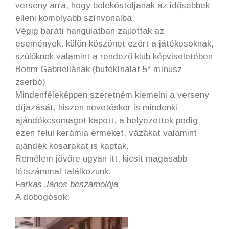
verseny arra, hogy belekóstoljanak az idősebbek
elleni komolyabb színvonalba.
Végig baráti hangulatban zajlottak az
események, külön köszönet ezért a játékosoknak,
szülőknek valamint a rendező klub képviseletében
Böhm Gabriellának (büfékínálat 5* mínusz
zserbó)
Mindenféleképpen szeretném kiemelni a verseny
díjazását, hiszen nevetéskor is mindenki
ajándékcsomagot kapott, a helyezettek pedig
ezen felül kerámia érmeket, vázákat valamint
ajándék kosarakat is kaptak.
Remélem jövőre ugyan itt, kicsit magasabb
létszámmal találkozunk.
Farkas János beszámolója
A dobogósok: