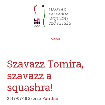
Kilépés
a
tartalomba
Menü
Szavazz Tomira,
szavazz a
squashra!
2017-07-18
Szerző:
Fotitkar