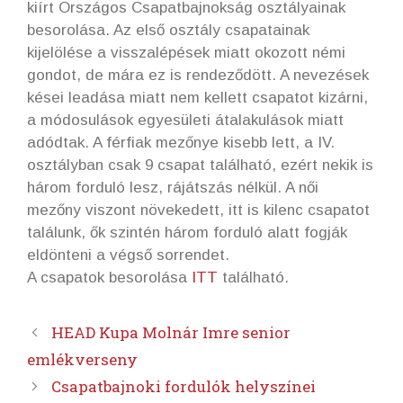
kiírt Országos Csapatbajnokság osztályainak
besorolása. Az első osztály csapatainak
kijelölése a visszalépések miatt okozott némi
gondot, de mára ez is rendeződött. A nevezések
kései leadása miatt nem kellett csapatot kizárni,
a módosulások egyesületi átalakulások miatt
adódtak. A férfiak mezőnye kisebb lett, a IV.
osztályban csak 9 csapat található, ezért nekik is
három forduló lesz, rájátszás nélkül. A női
mezőny viszont növekedett, itt is kilenc csapatot
találunk, ők szintén három forduló alatt fogják
eldönteni a végső sorrendet.
A csapatok besorolása
ITT
található.
HEAD Kupa Molnár Imre senior
emlékverseny
Csapatbajnoki fordulók helyszínei