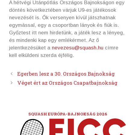
A hétvégi Utánpótlás Országos Bajnokságon egy
döntés következtében várjuk U9-es játékosok
nevezését is. Ők versenyen kívül játszhatnak
egymással, egy a csoportban lányok és fiúk is.
Győztest itt nem hirdetünk, a játék lesz a lényeg,
és mindenki kap egy emlékérmet. Az ő
jelentkezésüket a
nevezesu@squash.hu
címre
kell elküldeni szerda éjfélig.
Egerben lesz a 30. Országos Bajnokság
Véget ért az Országos Csapatbajnokság
SQUASH EURÓPA-BAJNOKSÁG 2026