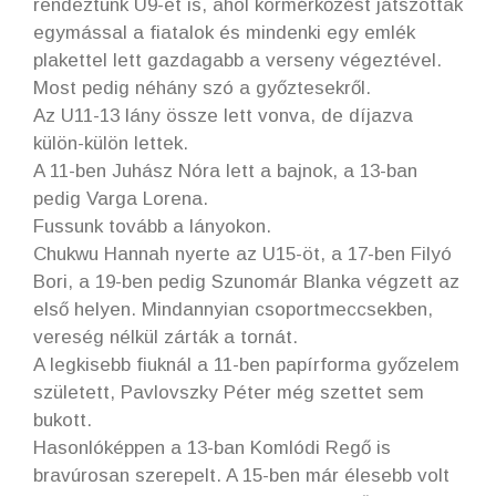
rendeztünk U9-et is, ahol körmérkőzést játszottak
egymással a fiatalok és mindenki egy emlék
plakettel lett gazdagabb a verseny végeztével.
Most pedig néhány szó a győztesekről.
Az U11-13 lány össze lett vonva, de díjazva
külön-külön lettek.
A 11-ben Juhász Nóra lett a bajnok, a 13-ban
pedig Varga Lorena.
Fussunk tovább a lányokon.
Chukwu Hannah nyerte az U15-öt, a 17-ben Filyó
Bori, a 19-ben pedig Szunomár Blanka végzett az
első helyen. Mindannyian csoportmeccsekben,
vereség nélkül zárták a tornát.
A legkisebb fiuknál a 11-ben papírforma győzelem
született, Pavlovszky Péter még szettet sem
bukott.
Hasonlóképpen a 13-ban Komlódi Regő is
bravúrosan szerepelt. A 15-ben már élesebb volt