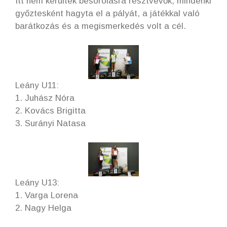
Itt nem kerültek besorolásra résztvevők, mindenki
győztesként hagyta el a pályát, a játékkal való
barátkozás és a megismerkedés volt a cél.
Leány U11:
1. Juhász Nóra
2. Kovács Brigitta
3. Surányi Natasa
Leány U13:
1. Varga Lorena
2. Nagy Helga