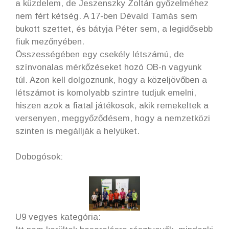
a küzdelem, de Jeszenszky Zoltán győzelméhez
nem fért kétség. A 17-ben Dévald Tamás sem
bukott szettet, és bátyja Péter sem, a legidősebb
fiuk mezőnyében.
Összességében egy csekély létszámú, de
színvonalas mérkőzéseket hozó OB-n vagyunk
túl. Azon kell dolgoznunk, hogy a közeljövőben a
létszámot is komolyabb szintre tudjuk emelni,
hiszen azok a fiatal játékosok, akik remekeltek a
versenyen, meggyőződésem, hogy a nemzetközi
szinten is megállják a helyüket.
Dobogósok:
U9 vegyes kategória: