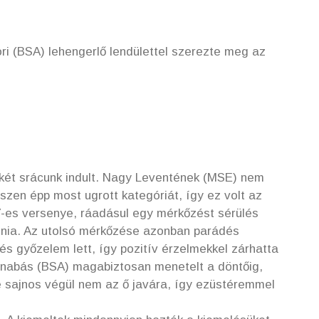
ri (BSA) lehengerlő lendülettel szerezte meg az
 két srácunk indult. Nagy Leventének (MSE) nem
iszen épp most ugrott kategóriát, így ez volt az
-es versenye, ráadásul egy mérkőzést sérülés
 adnia. Az utolsó mérkőzése azonban parádés
s győzelem lett, így pozitív érzelmekkel zárhatta
rnabás (BSA) magabiztosan menetelt a döntőig,
 sajnos végül nem az ő javára, így ezüstéremmel