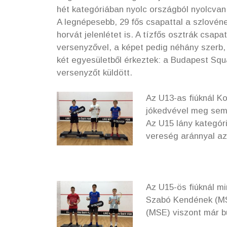
hét kategóriában nyolc országból nyolcvan
A legnépesebb, 29 fős csapattal a szlovéne
horvát jelenlétet is. A tízfős osztrák csap
versenyzővel, a képet pedig néhány szerb, 
két egyesületből érkeztek: a Budapest S
versenyzőt küldött.
Az U13-as fiúknál K
jókedvével meg sem 
Az U15 lány kategó
vereség aránnyal az
Az U15-ös fiúknál mi
Szabó Kendének (MSE
(MSE) viszont már b