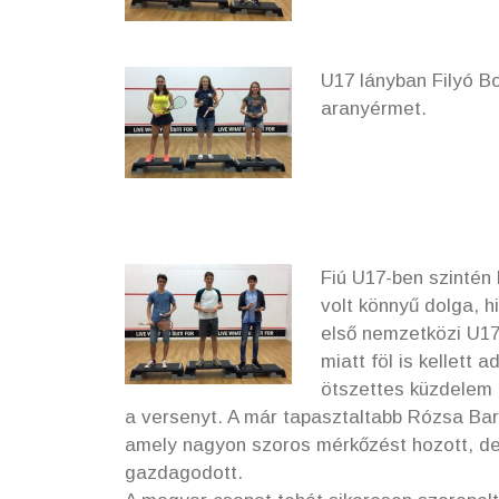
U17 lányban Filyó Bo
aranyérmet.
Fiú U17-ben szintén
volt könnyű dolga, h
első nemzetközi U17
miatt föl is kellett
ötszettes küzdelem é
a versenyt. A már tapasztaltabb Rózsa Ba
amely nagyon szoros mérkőzést hozott, de
gazdagodott.