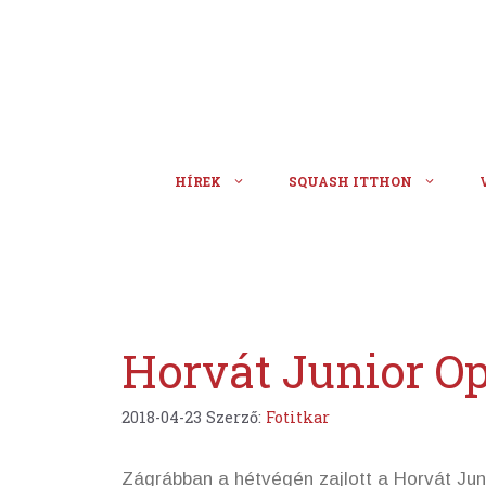
Kilépés
a
tartalomba
HÍREK
SQUASH ITTHON
Horvát Junior Op
2018-04-23
Szerző:
Fotitkar
Zágrábban a hétvégén zajlott a Horvát Ju