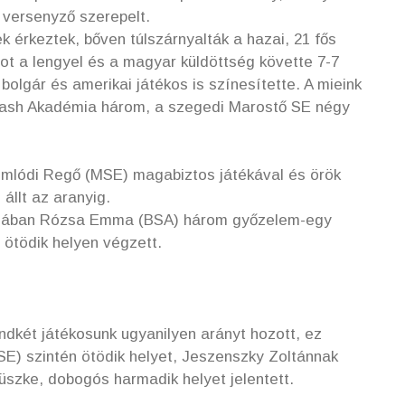
 versenyző szerepelt.
k érkeztek, bőven túlszárnyalták a hazai, 21 fős
atot a lengyel és a magyar küldöttség követte 7-7
bolgár és amerikai játékos is színesítette. A mieink
quash Akadémia három, a szegedi Marostő SE négy
omlódi Regő (MSE) magabiztos játékával és örök
állt az aranyig.
riában Rózsa Emma (BSA) három győzelem-egy
 ötödik helyen végzett.
ndkét játékosunk ugyanilyen arányt hozott, ez
) szintén ötödik helyet, Jeszenszky Zoltánnak
üszke, dobogós harmadik helyet jelentett.