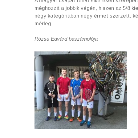
A magyar csapat tehát sikeresen szerepelt
méghozzá a jobbik végén, hiszen az 5/8 kie
négy kategóriában négy érmet szerzett: ké
mérleg.
Rózsa Edvárd beszámolója