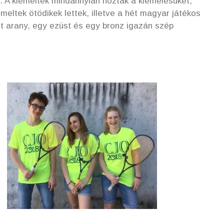
. A kiemeltek mindannyian hozták a kiemelésüket,
meltek ötödikek lettek, illetve a hét magyar játékos
t arany, egy ezüst és egy bronz igazán szép