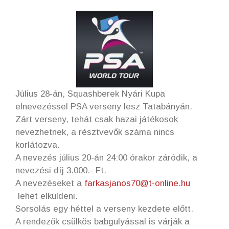
Július 28-án, Squashberek Nyári Kupa
elnevezéssel PSA verseny lesz Tatabányán.
Zárt verseny, tehát csak hazai játékosok
nevezhetnek, a résztvevők száma nincs
korlátozva.
A nevezés július 20-án 24:00 órakor záródik, a
nevezési díj 3.000.- Ft.
A nevezéseket a
farkasjanos70@t-online.hu
lehet elküldeni.
Sorsolás egy héttel a verseny kezdete előtt.
A rendezők csülkös babgulyással is várják a