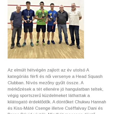
Az elmúlt hétvégén zajlott az év utolsó A
kategóriás férfi és női versenye a Head Squash
Clubban. Nívós mezőny gyűlt össze. A
mérkőzések a tét ellenére jó hangulatban teltek,
végig sportszerű küzdelmeket láthattak a
kilátogató érdeklődők. A döntőket Chukwu Hannah
és Kiss-Máté Csenge illetve Cséffalvay Dani és