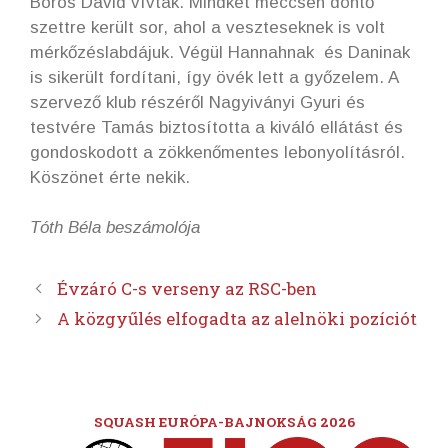
Boros Dávid vívták. Mindkét meccsen döntő
szettre került sor, ahol a veszteseknek is volt
mérkőzéslabdájuk. Végül Hannahnak és Daninak
is sikerült fordítani, így övék lett a győzelem. A
szervező klub részéről Nagyiványi Gyuri és
testvére Tamás biztosította a kiváló ellátást és
gondoskodott a zökkenőmentes lebonyolításról.
Köszönet érte nekik.
Tóth Béla beszámolója
Évzáró C-s verseny az RSC-ben
A közgyűlés elfogadta az alelnöki pozíciót
SQUASH EURÓPA-BAJNOKSÁG 2026