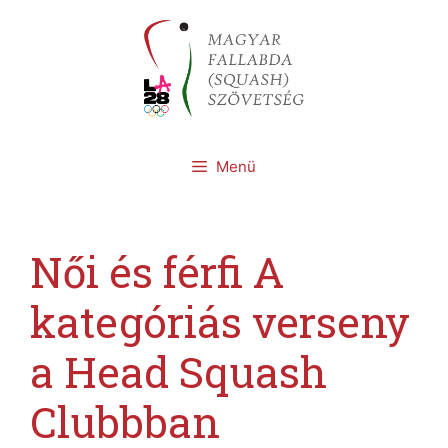
Kilépés
a
tartalomba
Menü
Női és férfi A
kategóriás verseny
a Head Squash
Clubbban