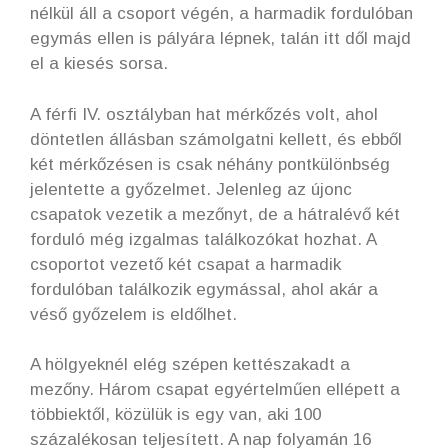
nélkül áll a csoport végén, a harmadik fordulóban
egymás ellen is pályára lépnek, talán itt dől majd
el a kiesés sorsa.
A férfi IV. osztályban hat mérkőzés volt, ahol
döntetlen állásban számolgatni kellett, és ebből
két mérkőzésen is csak néhány pontkülönbség
jelentette a győzelmet. Jelenleg az újonc
csapatok vezetik a mezőnyt, de a hátralévő két
forduló még izgalmas találkozókat hozhat. A
csoportot vezető két csapat a harmadik
fordulóban találkozik egymással, ahol akár a
véső győzelem is eldőlhet.
A hölgyeknél elég szépen kettészakadt a
mezőny. Három csapat egyértelműen ellépett a
többiektől, közülük is egy van, aki 100
százalékosan teljesített. A nap folyamán 16