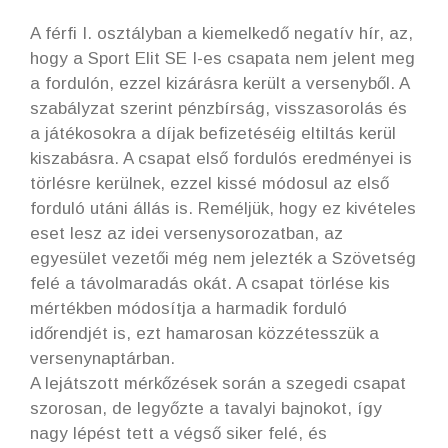
A férfi I. osztályban a kiemelkedő negatív hír, az,
hogy a Sport Elit SE I-es csapata nem jelent meg
a fordulón, ezzel kizárásra került a versenyből. A
szabályzat szerint pénzbírság, visszasorolás és
a játékosokra a díjak befizetéséig eltiltás kerül
kiszabásra. A csapat első fordulós eredményei is
törlésre kerülnek, ezzel kissé módosul az első
forduló utáni állás is. Reméljük, hogy ez kivételes
eset lesz az idei versenysorozatban, az
egyesület vezetői még nem jelezték a Szövetség
felé a távolmaradás okát. A csapat törlése kis
mértékben módosítja a harmadik forduló
időrendjét is, ezt hamarosan közzétesszük a
versenynaptárban.
A lejátszott mérkőzések során a szegedi csapat
szorosan, de legyőzte a tavalyi bajnokot, így
nagy lépést tett a végső siker felé, és