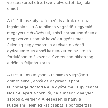
visszaszerezheti a tavaly elvesztett bajnoki
címet
A férfi II. osztály találkozói is adtak okot az
izgalmakra. Itt 5 találkozó végződött egyenlő
megnyert mérkőzéssel, ebből három esetében a
megszerzett pontok hozták a győzelmet.
Jelenleg négy csapat is esélyes a végső
győzelemre és ebből ketten-ketten az utolsó
fordulóban találkoznak. Szoros csatákban fog
eldőlni a feljutás sorsa.
A férfi III. osztályban 5 találkozó végződött
döntetlennel, ebből az egyikben 3 pont
különbsége döntötte el a győzelmet. Egy csapat
kicsit ellépett a többitől, de a második helyért
szoros a verseny. A kiesésért is nagy a
küzdelem, jelenleg két csapat is pontszerzés