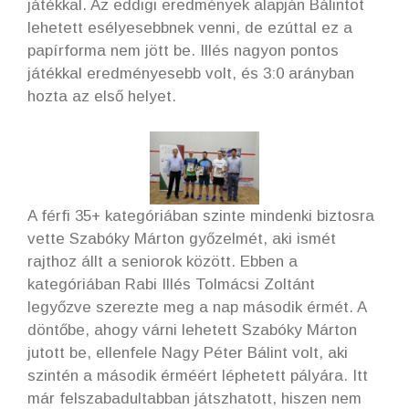
játékkal. Az eddigi eredmények alapján Bálintot
lehetett esélyesebbnek venni, de ezúttal ez a
papírforma nem jött be. Illés nagyon pontos
játékkal eredményesebb volt, és 3:0 arányban
hozta az első helyet.
A férfi 35+ kategóriában szinte mindenki biztosra
vette Szabóky Márton győzelmét, aki ismét
rajthoz állt a seniorok között. Ebben a
kategóriában Rabi Illés Tolmácsi Zoltánt
legyőzve szerezte meg a nap második érmét. A
döntőbe, ahogy várni lehetett Szabóky Márton
jutott be, ellenfele Nagy Péter Bálint volt, aki
szintén a második érméért léphetett pályára. Itt
már felszabadultabban játszhatott, hiszen nem