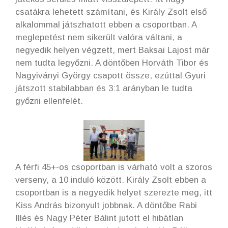
csatákra lehetett számítani, és Király Zsolt első
alkalommal játszhatott ebben a csoportban. A
meglepetést nem sikerült valóra váltani, a
negyedik helyen végzett, mert Baksai Lajost már
nem tudta legyőzni. A döntőben Horváth Tibor és
Nagyiványi György csapott össze, ezúttal Gyuri
játszott stabilabban és 3:1 arányban le tudta
győzni ellenfelét.
A férfi 45+-os csoportban is várható volt a szoros
verseny, a 10 induló között. Király Zsolt ebben a
csoportban is a negyedik helyet szerezte meg, itt
Kiss András bizonyult jobbnak. A döntőbe Rabi
Illés és Nagy Péter Bálint jutott el hibátlan