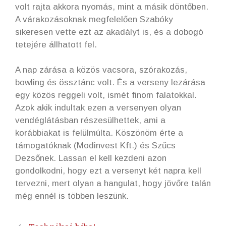
volt rajta akkora nyomás, mint a másik döntőben.
A várakozásoknak megfelelően Szabóky
sikeresen vette ezt az akadályt is, és a dobogó
tetejére állhatott fel.
A nap zárása a közös vacsora, szórakozás,
bowling és össztánc volt. És a verseny lezárása
egy közös reggeli volt, ismét finom falatokkal.
Azok akik indultak ezen a versenyen olyan
vendéglátásban részesülhettek, ami a
korábbiakat is felülmúlta. Köszönöm érte a
támogatóknak (Modinvest Kft.) és Szűcs
Dezsőnek. Lassan el kell kezdeni azon
gondolkodni, hogy ezt a versenyt két napra kell
tervezni, mert olyan a hangulat, hogy jövőre talán
még ennél is többen leszünk.