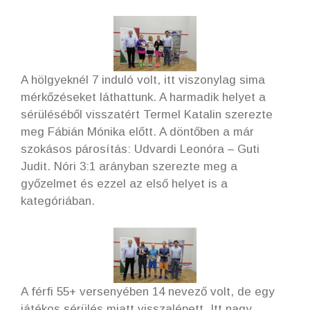
A hölgyeknél 7 induló volt, itt viszonylag sima
mérkőzéseket láthattunk. A harmadik helyet a
sérüléséből visszatért Termel Katalin szerezte
meg Fábián Mónika előtt. A döntőben a már
szokásos párosítás: Udvardi Leonóra – Guti
Judit. Nóri 3:1 arányban szerezte meg a
győzelmet és ezzel az első helyet is a
kategóriában.
A férfi 55+ versenyében 14 nevező volt, de egy
játékos sérülés miatt visszalépett. Itt nagy