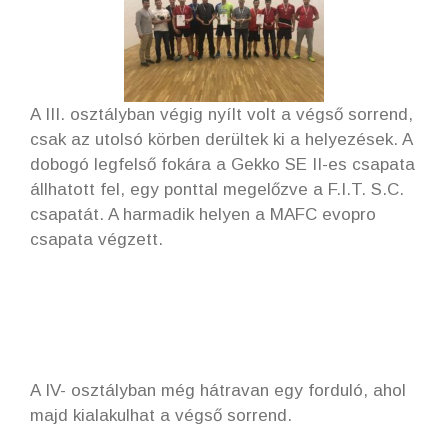
A III. osztályban végig nyílt volt a végső sorrend,
csak az utolsó körben derültek ki a helyezések. A
dobogó legfelső fokára a Gekko SE II-es csapata
állhatott fel, egy ponttal megelőzve a F.I.T. S.C.
csapatát. A harmadik helyen a MAFC evopro
csapata végzett.
A IV- osztályban még hátravan egy forduló, ahol
majd kialakulhat a végső sorrend.