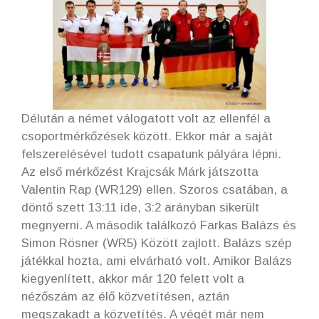
Délután a német válogatott volt az ellenfél a
csoportmérkőzések között. Ekkor már a saját
felszerelésével tudott csapatunk pályára lépni.
Az első mérkőzést Krajcsák Márk játszotta
Valentin Rap (WR129) ellen. Szoros csatában, a
döntő szett 13:11 ide, 3:2 arányban sikerült
megnyerni. A második találkozó Farkas Balázs és
Simon Rösner (WR5) Között zajlott. Balázs szép
játékkal hozta, ami elvárható volt. Amikor Balázs
kiegyenlített, akkor már 120 felett volt a
nézőszám az élő közvetítésen, aztán
megszakadt a közvetítés. A végét már nem