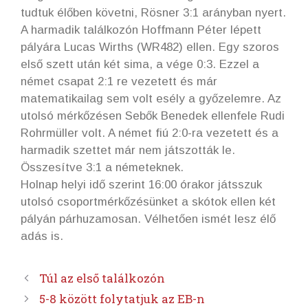
tudtuk élőben követni, Rösner 3:1 arányban nyert.
A harmadik találkozón Hoffmann Péter lépett
pályára Lucas Wirths (WR482) ellen. Egy szoros
első szett után két sima, a vége 0:3. Ezzel a
német csapat 2:1 re vezetett és már
matematikailag sem volt esély a győzelemre. Az
utolsó mérkőzésen Sebők Benedek ellenfele Rudi
Rohrmüller volt. A német fiú 2:0-ra vezetett és a
harmadik szettet már nem játszották le.
Összesítve 3:1 a németeknek.
Holnap helyi idő szerint 16:00 órakor játsszuk
utolsó csoportmérkőzésünket a skótok ellen két
pályán párhuzamosan. Vélhetően ismét lesz élő
adás is.
Túl az első találkozón
5-8 között folytatjuk az EB-n