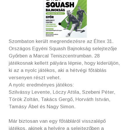
Szombaton került megrendezésre az Éltex 31.
Országos Egyéni Squash Bajnokság selejtezője
Győrben a Marcal Teniszcentrumban. 28
játékosnak kellett pályára lépnie, hogy kiderüljön,
ki az a nyolc játékos, aki a hétvégi főtáblás
versenyen részt vehet.
A nyolc eredményes játékos:
Szilvássy Levente, Lóczy Attila, Szebeni Péter,
Török Zoltán, Takács Gergő, Horváth István,
Tamásy Ábel és Nagy Simon.
Már biztosan van egy főtábláról visszalépő
játékos, akinek a helyére a selejtezőben a